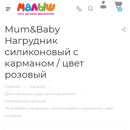
0
Mum&Baby
Нагрудник
силиконовый с
карманом / цвет
розовый
—
—
Главная
Каталог
—
Детские аксессуары для кормления
—
Слюнявчики детские
Mum&Baby Нагрудник силиконовый с карманом / цвет
розовый