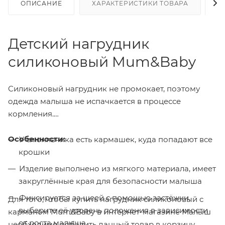
ОПИСАНИЕ
ХАРАКТЕРИСТИКИ ТОВАРА
Н
Детский нагрудник
силиконовый Mum&Baby
Силиконовый нагрудник не промокает, поэтому
одежда малыша не испачкается в процессе
кормления.
Особенности:
У слюнявчика есть кармашек, куда попадают все
крошки
Изделие выполнено из мягкого материала, имеет
закруглённые края для безопасности малыша
Фиксируется за шеей с помощью застёжки,
Для того, чтобы купить нагрудник силиконовый с
выберите её уровень положения в зависимости
карманом Mum&Baby в интернет-магазине Малыш
от роста малыша
необходимо добавить данный товар в корзину,