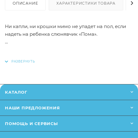
ОПИСАНИЕ
ХАРАКТЕРИСТИКИ ТОВАРА
Н
Ни капли, ни крошки мимо не упадет на пол, если
надеть на ребенка слюнявчик «Пома».
Клеенчатый нагрудник предназначен для детей
старше шести месяцев. В нижней части есть карман,
КАТАЛОГ
закрывающийся на липучку.
НАШИ ПРЕДЛОЖЕНИЯ
ПОМОЩЬ И СЕРВИСЫ
Длина регулируется за счет безопасных заклепок и
не сдавливает шею. Хлопковая основа позволяет