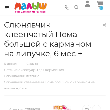
0
Слюнявчик
клеенчатый Пома
большой с карманом
на липучке, 6 мес.+
—
—
Главная
Каталог
—
Детские аксессуары для кормления
—
Слюнявчики детские
Слюнявчик клеенчатый Пома большой с карманом на
липучке, 6 мес.+
Артикул:
СБ188698