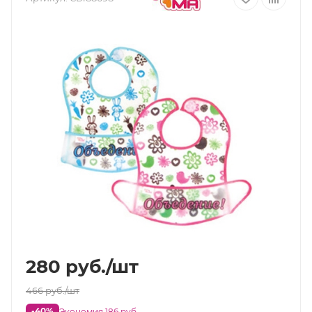
280
руб.
/шт
466
руб.
/шт
-40%
Экономия 186 руб.