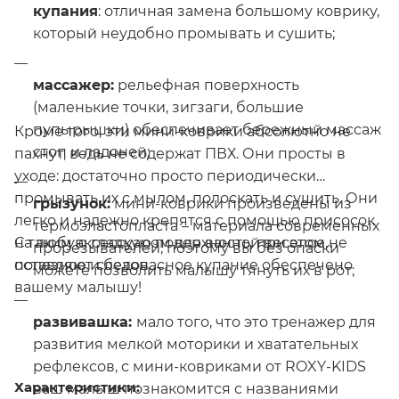
купания
: отличная замена большому коврику,
который неудобно промывать и сушить;
массажер:
рельефная поверхность
(маленькие точки, зигзаги, большие
пупырышки) обеспечивает бережный массаж
Кроме того, эти мини-коврики абсолютно не
стоп и ладоней;
пахнут, ведь не содержат ПВХ. Они просты в
уходе: достаточно просто периодически
промывать их с мылом, полоскать и сушить. Они
грызунок:
мини-коврики произведены из
легко и надежно крепятся с помощью присосок
термоэластопласта – материала современных
С таким аксессуаром для ванной веселое,
на любую гладкую поверхность, при этом не
прорезывателей, поэтому вы без опаски
полезное и безопасное купание обеспечено
оставляют следов.
можете позволить малышу тянуть их в рот;
вашему малышу!
развивашка:
мало того, что это тренажер для
развития мелкой моторики и хватательных
рефлексов, с мини-ковриками от ROXY-KIDS
Характеристики:
ваш малыш познакомится с названиями