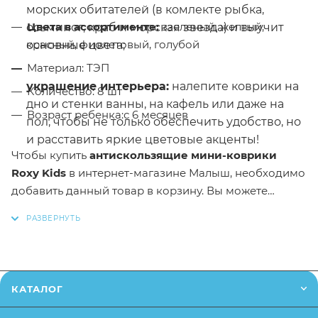
морских обитателей (в комлекте рыбка,
Цвета в ассортименте:
ззеленый, желтый,
осьминог, краб и морская звезда) и выучит
красный, фиолетовый, голубой
основные цвета;
Материал: ТЭП
украшение интерьера:
налепите коврики на
Количество: 8 шт
дно и стенки ванны, на кафель или даже на
Возраст ребенка:с 6 месяцев
пол, чтобы не только обеспечить удобство, но
и расставить яркие цветовые акценты!
Чтобы купить
антискользящие мини-коврики
Roxy Kids
в интернет-магазине Малыш,
необходимо
добавить данный товар в корзину.
Вы можете
оформить заказ, позвонив
по телефону
или написав
в онлайн чат на сайте.
* Заказанный товар может незначительно
отличаться от описания и изображения,
КАТАЛОГ
размещенного на сайте (например, оттенки цветов,
небольшие изменения в дизайне или упаковке и т.д.,