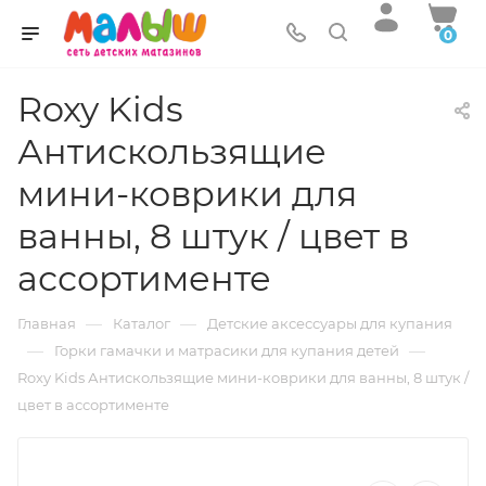
0
Roxy Kids
Антискользящие
мини-коврики для
ванны, 8 штук / цвет в
ассортименте
—
—
Главная
Каталог
Детские аксессуары для купания
—
—
Горки гамачки и матрасики для купания детей
Roxy Kids Антискользящие мини-коврики для ванны, 8 штук /
цвет в ассортименте