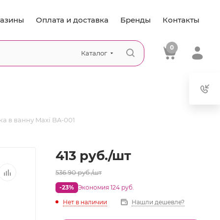
азины
Оплата и доставка
Бренды
Контакты
0
Каталог
а в ванну Maxi BA-001
413
руб.
/шт
536.90
руб.
/шт
-23%
Экономия 124 руб.
Нет в наличии
Нашли дешевле?