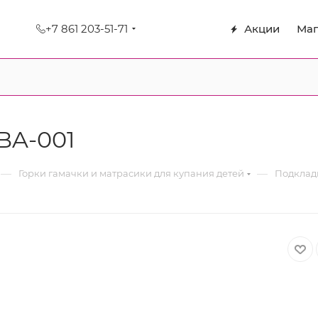
+7 861 203-51-71
Акции
Маг
BA-001
—
—
Горки гамачки и матрасики для купания детей
Подкладк