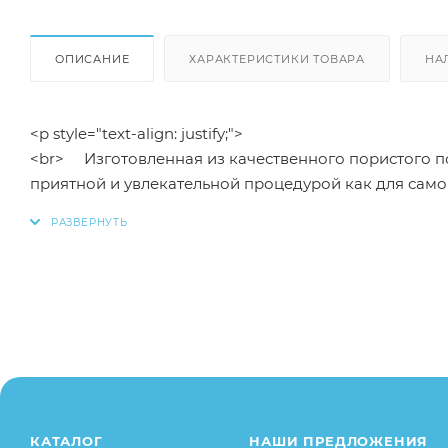
ОПИСАНИЕ
ХАРАКТЕРИСТИКИ ТОВАРА
НА
<p style="text-align: justify;">
<br> Изготовленная из качественного пористого п
приятной и увлекательной процедурой как для само
горки, матрасик хорошо поддерживает голову малыш
этом остаются свободными обе руки, что значительн
превратят купание в настоящий праздник.<br>
<br> <br>
<br> Характеристики:<br>
<br> - изготовлена из мягкого пористого материала
<br> - подкладка в ванну идеальна для грудничком 
<br> - в комплекте предусмотрены две мини-губки
<br> - яркая расцветка, оригинальные формы изде
<br></p>
КАТАЛОГ
НАШИ ПРЕДЛОЖЕНИЯ