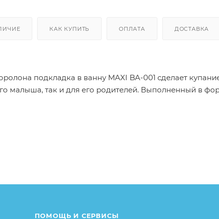
ЛИЧИЕ
КАК КУПИТЬ
ОПЛАТА
ДОСТАВКА
оролона подкладка в ванну MAXI BA-001 сделает купан
го малыша, так и для его родителей. Выполненный в фо
а, исключая попадание воды в ушки или глаза. У родит
о разгружает спину. В комплекте идут две мочалочки, к
, безопасного для детей;<br>
весом до 6 кг и ростом не выше 65 см;<br>
;<br>
лий.
ПОМОЩЬ И СЕРВИСЫ