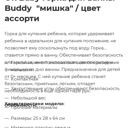
Buddy "мишка" / цвет
ассорти
Горка для купания ребенка, которая удерживает
ребенка в идеальном для купания положение, не
позволяет ему соскользнуть под воду. Горка
ставится прямо в ванну. Обеспечивает безопасность
для малыша, имеет антискользящее покрытие и
Горкой можно пользоваться с самого рождения
фиксацию на дно ванны. Предназначена для детей
малышей
от 0+ месяцев. С ней купание ребенка станет
Компактная
безопасным, приятным, легким, отпадет
Закруглённые углы обеспечивают безопасность
необходимость в еще одной паре рук.
Небольшой вес
Характеристики модели:
Особенности:
Прочные материалы
Размеры: 25 x 28 x 64 см
Материал: пластик; резина