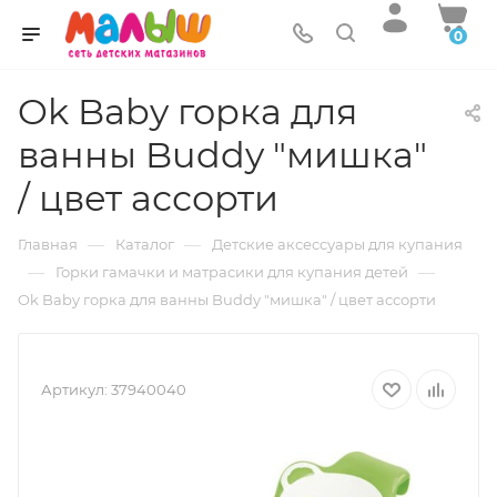
0
Ok Baby горка для
ванны Buddy "мишка"
/ цвет ассорти
—
—
Главная
Каталог
Детские аксессуары для купания
—
—
Горки гамачки и матрасики для купания детей
Ok Baby горка для ванны Buddy "мишка" / цвет ассорти
Артикул:
37940040