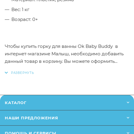
Вес: 1 кг
Возраст: 0+
Чтобы купить горку для ванны Ok Baby Buddy в
интернет-магазине Малыш,
необходимо добавить
данный товар в корзину. Вы можете оформить
заказ, позвонив по
по телефону
или написав в
онлайн чат на сайте.
Заказанный товар может незначительно отличаться
от описания и изображения, размещенного на
КАТАЛОГ
сайте (например, оттенки цветов, небольшие
изменения в дизайне или упаковке и т.д., не
НАШИ ПРЕДЛОЖЕНИЯ
влияющие на основные потребительские свойства
товара), при этом основные потребительские
ПОМОЩЬ И СЕРВИСЫ