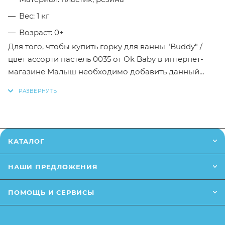
Вес: 1 кг
Возраст: 0+
Для того, чтобы купить горку для ванны "Buddy" /
цвет ассорти пастель 0035 от Ok Baby в интернет-
магазине Малыш необходимо добавить данный
товар в корзину, также вы можете оформить заказ
позвонив
по телефону
или написав в онлайн чат на
сайте.
Заказанный товар может незначительно отличаться
КАТАЛОГ
от описания и изображения, размещенного на
сайте (например, оттенки цветов, незначительные
НАШИ ПРЕДЛОЖЕНИЯ
изменения в дизайне или упаковке и т.д., не
влияющие на основные потребительские свойства
ПОМОЩЬ И СЕРВИСЫ
товара), при этом основные потребительские
свойства и иные существенные элементы товара и
заказа остаются без изменений.