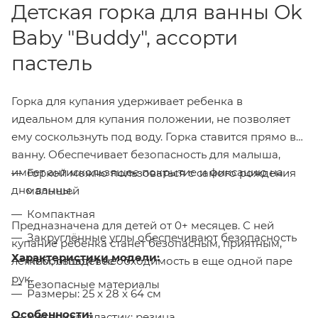
Детская горка для ванны Ok
Baby "Buddy", ассорти
пастель
Горка для купания удерживает ребенка в
идеальном для купания положении, не позволяет
ему соскользнуть под воду. Горка ставится прямо в
ванну. Обеспечивает безопасность для малыша,
имеет антискользящее покрытие и фиксацию на
Горкой можно пользоваться с самого рождения
дно ванны.
малышей
Компактная
Предназначена для детей от 0+ месяцев. С ней
Закруглённые углы обеспечивают безопасность
купание ребенка станет безопасным, приятным,
Характеристики модели:
легким, отпадет необходимость в еще одной паре
Небольшой вес
рук.
Безопасные материалы
Размеры: 25 x 28 x 64 см
Особенности:
Материал: пластик; резина