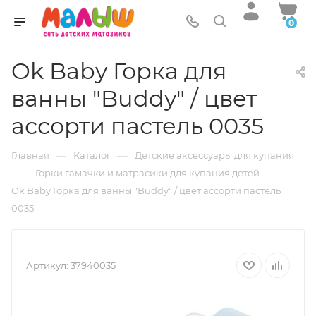
0
Ok Baby Горка для
ванны "Buddy" / цвет
ассорти пастель 0035
—
—
Главная
Каталог
Детские аксессуары для купания
—
—
Горки гамачки и матрасики для купания детей
Ok Baby Горка для ванны "Buddy" / цвет ассорти пастель
0035
Артикул:
37940035