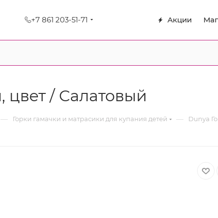
+7 861 203-51-71
Акции
Маг
, цвет / Салатовый
—
—
Горки гамачки и матрасики для купания детей
Dunya Го