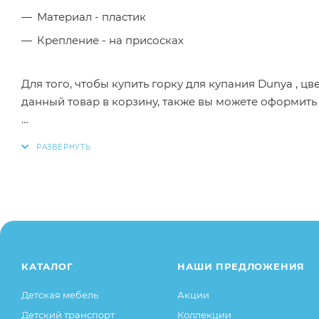
Материал - пластик
Крепление - на присосках
Для того, чтобы купить горку для купания Dunya , 
данный товар в корзину, также вы можете оформить
Заказанный товар может незначительно отличаться 
оттенки цветов, незначительные изменения в дизайн
свойства товара), при этом основные потребительск
остаются без изменений.
КАТАЛОГ
НАШИ ПРЕДЛОЖЕНИЯ
Детская мебель
Акции
Детский транспорт
Коллекции