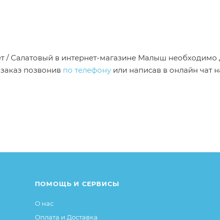
цвет / Салатовый в интернет-магазине Малыш необходимо
 заказ позвонив
по телефону
или написав в онлайн чат н
от описания и изображения, размещенного на сайте (на
е или упаковке и т.д., не влияющие на основные потреб
ие свойства и иные существенные элементы товара и за
ПОМОЩЬ И СЕРВИСЫ
О нас
Оплата и Доставка