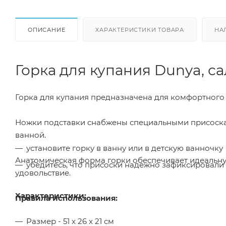
ОПИСАНИЕ
ХАРАКТЕРИСТИКИ ТОВАРА
НА
Горка для купания Dunya, са
Горка для купания предназначена для комфортного 
Ножки подставки снабжены специальными присоска
ванной.
установите горку в ванну или в детскую ванночку
Анатомическая форма горки обеспечивает идеальн
убедитесь, что присоски надежно зафиксировали
удовольствие.
Характеристики:
Правила использования:
Размер - 51 x 26 x 21 см