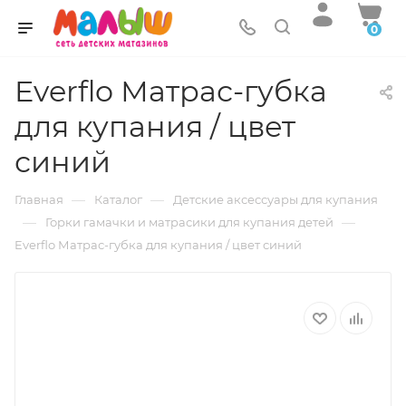
0
Everflo Матрас-губка
для купания / цвет
синий
—
—
Главная
Каталог
Детские аксессуары для купания
—
—
Горки гамачки и матрасики для купания детей
Everflo Матрас-губка для купания / цвет синий