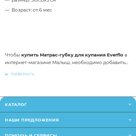
Возраст: от 6 мес
Чтобы
купить
Матрас-губку для купания Everflo
в
интернет-магазине Малыш,
необходимо добавить
данный товар в корзину. Вы можете оформить
заказ, позвонив
по телефону
или написав в онлайн
чат на сайте.
* Заказанный товар может незначительно
КАТАЛОГ
отличаться от описания и изображения,
размещенного на сайте (например, оттенки цветов,
НАШИ ПРЕДЛОЖЕНИЯ
небольшие изменения в дизайне или упаковке и т.д.,
не влияющие на основные потребительские
ПОМОЩЬ И СЕРВИСЫ