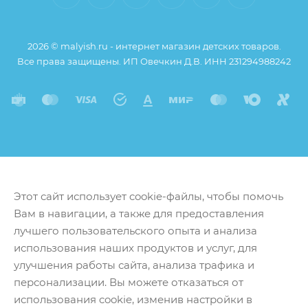
Пенополистирол не накапливает влагу,
благодаря чему внутри матрасика не образуется
2026 © malyish.ru - интернет магазин детских товаров.
плесень
Все права защищены. ИП Овечкин Д.В. ИНН 231294988242
Гамак можно стирать в стиральной машине на
ручном режиме
Горка быстро сохнет и не теряет форму
Горка сушится в вертикальном положении
Этот сайт использует cookie-файлы, чтобы помочь
Вам в навигации, а также для предоставления
лучшего пользовательского опыта и анализа
использования наших продуктов и услуг, для
улучшения работы сайта, анализа трафика и
персонализации. Вы можете отказаться от
использования cookie, изменив настройки в