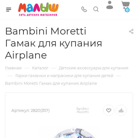
0
Bambini Moretti
Гамак для купания
Airplane
—
—
Главная
Каталог
Детские аксессуары для купания
—
—
Горки гамачки и матрасики для купания детей
Bambini Moretti Гамак для купания Airplane
Артикул:
2820(357)