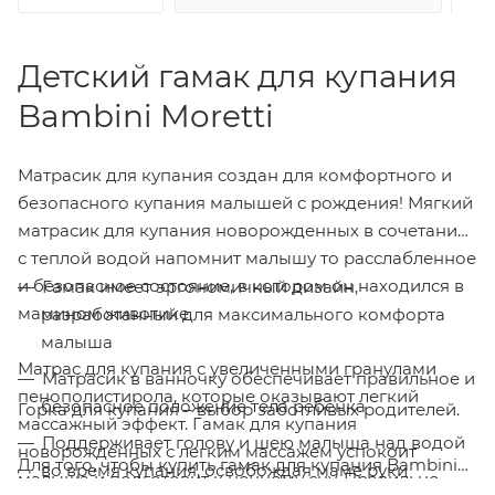
Детский гамак для купания
Bambini Moretti
Матрасик для купания создан для комфортного и
безопасного купания малышей с рождения! Мягкий
матрасик для купания новорожденных в сочетании
с теплой водой напомнит малышу то расслабленное
и безопасное состояние, в котором он находился в
Гамак имеет эргономичный дизайн,
мамином животике.
разработанный для максимального комфорта
малыша
Матрас для купания с увеличенными гранулами
Матрасик в ванночку обеспечивает правильное и
пенополистирола, которые оказывают легкий
безопасное положение тела ребёнка
Горка для купания – выбор заботливых родителей.
массажный эффект. Гамак для купания
Поддерживает голову и шею малыша над водой
новорожденных с легким массажем успокоит
Для того, чтобы купить гамак для купания Bambini
во время купания, освобождая маме руки
малыша и подготовит к ночному сну. Правильно
Moretti small fish / цвет голубой в интернет-магазине