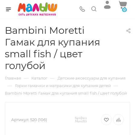
0
Bambini Moretti
Гамак для купания
small fish / цвет
голубой
—
—
Главная
Каталог
Детские аксессуары для купания
—
—
Горки гамачки и матрасики для купания детей
Bambini Moretti Гамак для купания small fish / цвет голубой
Артикул:
520 (106)