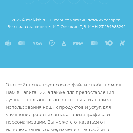
Пенополистирол не накапливает влагу,
благодаря чему внутри матрасика не образуется
2026 © malyish.ru - интернет магазин детских товаров.
плесень
Все права защищены. ИП Овечкин Д.В. ИНН 231294988242
Гамак можно стирать в стиральной машине на
ручном режиме
Горка быстро сохнет и не теряет форму
Горка сушится в вертикальном положении
Этот сайт использует cookie-файлы, чтобы помочь
Вам в навигации, а также для предоставления
лучшего пользовательского опыта и анализа
использования наших продуктов и услуг, для
улучшения работы сайта, анализа трафика и
персонализации. Вы можете отказаться от
использования cookie, изменив настройки в