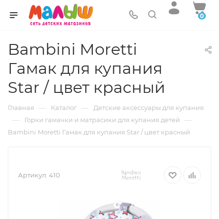
0
Bambini Moretti
Гамак для купания
Star / цвет красный
—
—
Главная
Каталог
Детские аксессуары для купания
—
—
Горки гамачки и матрасики для купания детей
Bambini Moretti Гамак для купания Star / цвет красный
Артикул:
410