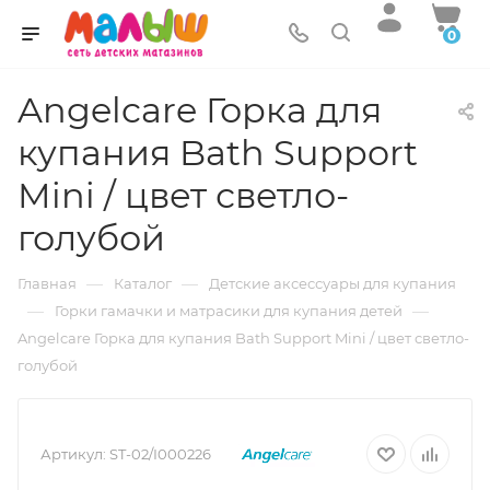
0
Angelcare Горка для
купания Bath Support
Mini / цвет светло-
голубой
—
—
Главная
Каталог
Детские аксессуары для купания
—
—
Горки гамачки и матрасики для купания детей
Angelcare Горка для купания Bath Support Mini / цвет светло-
голубой
Артикул:
ST-02/I000226