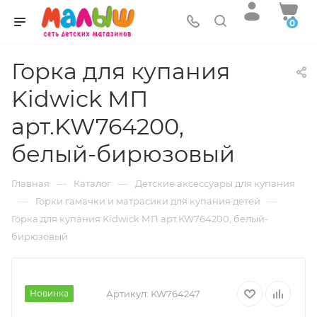
0
Горка для купания
Kidwick МП
арт.KW764200,
белый-бирюзовый
—
—
Главная
Каталог
Детские аксессуары для купания
—
—
Горки гамачки и матрасики для купания детей
Горка для купания Kidwick МП арт.KW764200, белый-
бирюзовый
Новинка
Артикул:
KW764247