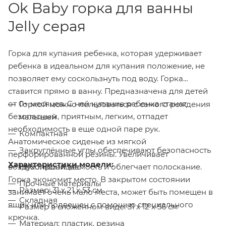
Ok Baby горка для ванны
Jelly серая
Горка для купания ребенка, которая удерживает
ребенка в идеальном для купания положение, не
позволяет ему соскользнуть под воду. Горка
ставится прямо в ванну. Предназначена для детей
от 0+ месяцев. С ней купание ребенка станет
Горкой можно пользоваться с самого рождения
безопасным, приятным, легким, отпадет
малышей
необходимость в еще одной паре рук.
Компактная
Анатомическое сиденье из мягкой
Закруглённые углы обеспечивают безопасность
перфорированной резины. Увеличивает
Характеристики модели:
воздухопроницаемость и облегчает полоскание.
Небольшой вес
Горка экономит место. В закрытом состоянии
Прочные материалы
Размер: 31 x 21 x 53 см
занимает очень мало места, может быть помещен в
Складная
ящик или подвешен с помощью специального
Размер в сложенном виде: 31 х 12 х 56 см
крючка.
Материал: пластик, резина