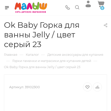
0
Ok Baby Горка для
ванны Jelly / цвет
серый 23
—
—
Главная
Каталог
Детские аксессуары для купания
—
—
Горки гамачки и матрасики для купания детей
Ok Baby Горка для ванны Jelly / цвет серый 23
Артикул:
39102300