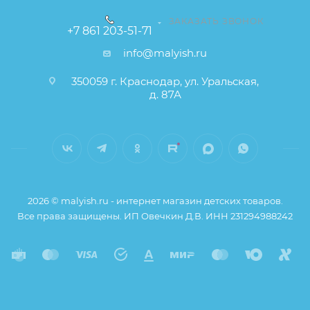
- изготовлен из мягкого пористого материала,
ЗАКАЗАТЬ ЗВОНОК
+7 861 203-51-71
безопасного для детей;
info@malyish.ru
- подкладка в ванну идеальна для грудничков,
350059 г. Краснодар, ул. Уральская,
размер ее 53 см ? 31 см ? 7 см
д. 87А
- в комплекте предусмотрены две мини-губки;
- яркая расцветка, оригинальные формы изделий.
2026 © malyish.ru - интернет магазин детских товаров.
Все права защищены. ИП Овечкин Д.В. ИНН 231294988242