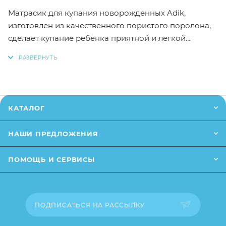
Матрасик для купания новорожденных Adik,
изготовлен из качественного пористого поролона,
сделает купание ребенка приятной и легкой
процедурой, как для самого малыша, так и для его
родителей.
Выполненный в форме небольшой горки, матрасик
отлично поддерживает голову малыша, исключая
КАТАЛОГ
попадание воды в ушки или глаза.
НАШИ ПРЕДЛОЖЕНИЯ
У родителей при этом остаются свободными обе
руки, что значительно разгружает спину.
ПОМОЩЬ И СЕРВИСЫ
В комплекте идут две мочалки в форме зверят,
которые превратят купание в настоящий праздник.
ПОДПИСАТЬСЯ НА РАССЫЛКУ
Характеристики: