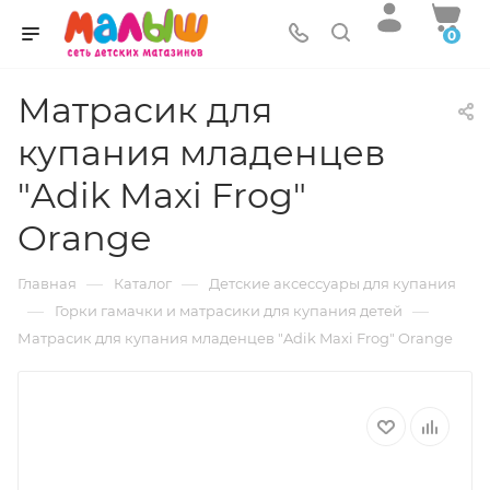
0
Матрасик для
купания младенцев
"Adik Maxi Frog"
Orange
—
—
Главная
Каталог
Детские аксессуары для купания
—
—
Горки гамачки и матрасики для купания детей
Матрасик для купания младенцев "Adik Maxi Frog" Orange