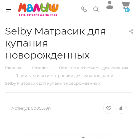
0
Selby Матрасик для
купания
новорожденных
—
—
Главная
Каталог
Детские аксессуары для купания
—
—
Горки гамачки и матрасики для купания детей
Selby Матрасик для купания новорожденных
Артикул:
0005539п