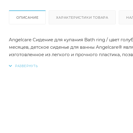
ОПИСАНИЕ
ХАРАКТЕРИСТИКИ ТОВАРА
НА
Angelcare Сидение для купания Bath ring / цвет голубой Когда дети начинают сидеть и достигают возраста от 
месяцев, детское сиденье для ванны Angelcare® является идеальным решением для купания. Детское банное сиденье,
изготовленное из легкого и прочного пластика, поз
эргономичная конструкция оснащена сливными отв
присосками (система антискольжения) для превосходной устойчивости. Продукт пр
дополнительной сборки. Особенности: Эргономичная форма и оригинальный дизайн. Каркас изготовлен из
экологичного и долговечного пластика. Сетчатая силиконовая вставка - мягкая и бархатистая. Поверхность обладает
антибактериальными и противогрибковыми свойствами и легко сушится. 
Характеристики: Материал: пластик, силикон Размер: 35 х 35 х 35 Вес: 0.73 кг Возраст: от 6 месяцев Рекомендованный
максимальный вес: 11 кг Страна бренда: Канада Чтобы купить сидение для купания Angelcare Bath ring в интернет-
магазине Малыш, необходимо добавить данный товар
телефону или написав в онлайн чат на сайте. * Зака
изображения, размещенного на сайте (например, от