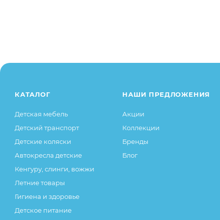
т.д., не влияющие на основные потребительские сво
иные существенные элементы товара и заказа остаю
КАТАЛОГ
НАШИ ПРЕДЛОЖЕНИЯ
Детская мебель
Акции
Детский транспорт
Коллекции
Детские коляски
Бренды
Автокресла детские
Блог
Кенгуру, слинги, вожжи
Летние товары
Гигиена и здоровье
Детское питание