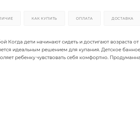
ЛИЧИЕ
КАК КУПИТЬ
ОПЛАТА
ДОСТАВКА
6 до 10
воляет ребенку чувствовать себя комфортно. Продуманна
ерстиями для легкого ополаскивания и особо прочным
ост в применении и не требует
Подходит для взрослой ванны.
 в корзину. Вы можете оформить заказ, позвонив по п
занный товар может незначительно отличаться от описан
тенки цветов, небольшие изменения в дизайне или упак