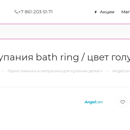
+7 861-203-51-71
Акции
Маг
пания bath ring / цвет го
—
—
Горки гамачки и матрасики для купания детей
Angelcar