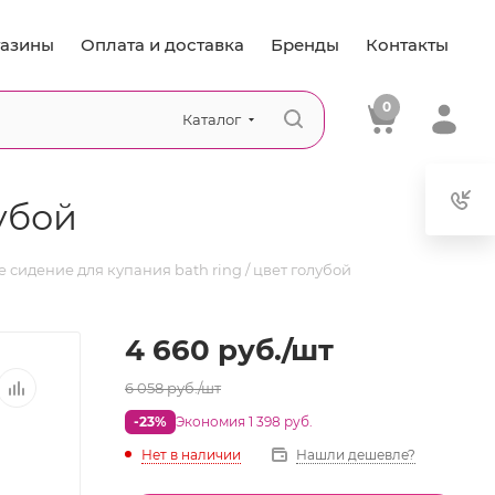
азины
Оплата и доставка
Бренды
Контакты
0
Каталог
лубой
e сидение для купания bath ring / цвет голубой
4 660
руб.
/шт
6 058
руб.
/шт
-23%
Экономия 1 398 руб.
Нет в наличии
Нашли дешевле?