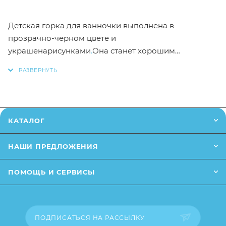
Детская горка для ванночки выполнена в
прозрачно-черном цвете и
украшенарисунками
.
Она станет хорошим
помощником для молодой мамы. С таким изделием
водные процедурыстанут гораздо комфортнее как
для малыша, так и для родительницы. Горка будет
держать ребенка в положении, которое удобно для
купания.
КАТАЛОГ
НАШИ ПРЕДЛОЖЕНИЯ
ПОМОЩЬ И СЕРВИСЫ
ПОДПИСАТЬСЯ НА РАССЫЛКУ