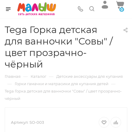
0
Tega Горка детская
для ванночки "Совы" /
цвет прозрачно-
чёрный
—
—
Главная
Каталог
Детские аксессуары для купания
—
—
Горки гамачки и матрасики для купания детей
Tega Горка детская для ванночки "Совы" / цвет прозрачно-
чёрный
Артикул:
SO-003