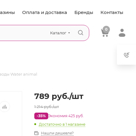
азины
Оплата и доставка
Бренды
Контакты
0
Каталог
 воды Water animal
789
руб.
/шт
1 214
руб.
/шт
-35%
Экономия 425 руб.
Достаточно
в 1 магазине
Нашли дешевле?