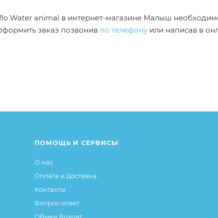
rflo Water animal в интернет-магазине Малыш необходим
 оформить заказ позвонив
по телефону
или написав в он
от описания и изображения, размещенного на сайте (на
е или упаковке и т.д., не влияющие на основные потреб
ие свойства и иные существенные элементы товара и за
ПОМОЩЬ И СЕРВИСЫ
О нас
Оплата и Доставка
Контакты
Вопрос-ответ
Обмен Возрат