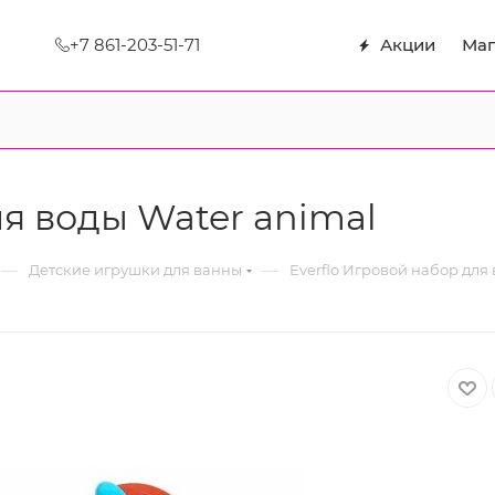
+7 861-203-51-71
Акции
Маг
ля воды Water animal
—
—
Детские игрушки для ванны
Everflo Игровой набор для