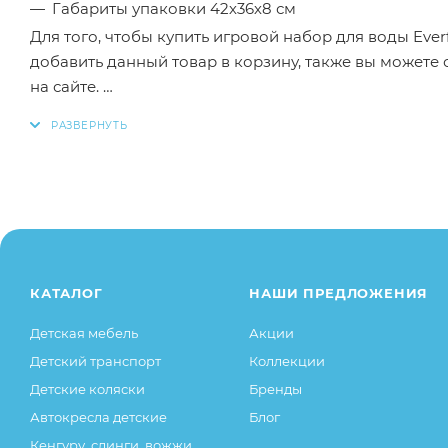
Габариты упаковки 42х36х8 см
Для того, чтобы купить игровой набор для воды Eve
добавить данный товар в корзину, также вы можете
на сайте.
Заказанный товар может незначительно отличаться 
оттенки цветов, незначительные изменения в дизайн
свойства товара), при этом основные потребительск
остаются без изменений.
КАТАЛОГ
НАШИ ПРЕДЛОЖЕНИЯ
Детская мебель
Акции
Детский транспорт
Коллекции
Детские коляски
Бренды
Автокресла детские
Блог
Кенгуру, слинги, вожжи