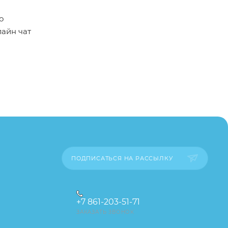
о
лайн чат
пример,
ительские
каза
ПОДПИСАТЬСЯ НА РАССЫЛКУ
+7 861-203-51-71
ЗАКАЗАТЬ ЗВОНОК