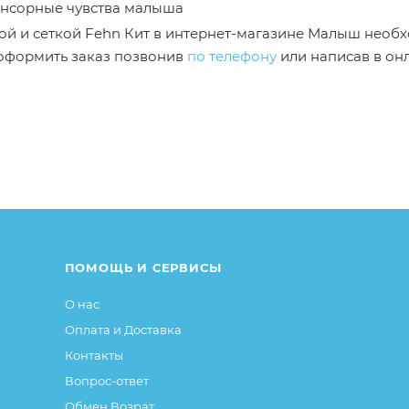
нсорные чувства малыша
ской и сеткой Fehn Кит в интернет-магазине Малыш необ
 оформить заказ позвонив
по телефону
или написав в он
от описания и изображения, размещенного на сайте (на
е или упаковке и т.д., не влияющие на основные потреб
ие свойства и иные существенные элементы товара и за
ПОМОЩЬ И СЕРВИСЫ
О нас
Оплата и Доставка
Контакты
Вопрос-ответ
Обмен Возрат