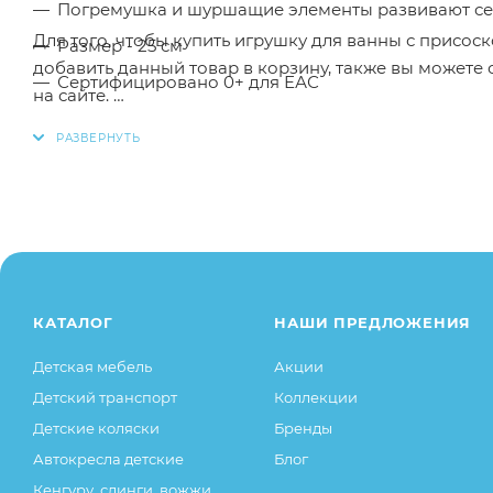
Погремушка и шуршащие элементы развивают се
Для того, чтобы купить игрушку для ванны с присо
Размер - 25 см
добавить данный товар в корзину, также вы можете
Сертифицировано 0+ для ЕАС
на сайте.
Заказанный товар может незначительно отличаться 
оттенки цветов, незначительные изменения в дизайн
свойства товара), при этом основные потребительск
остаются без изменений.
КАТАЛОГ
НАШИ ПРЕДЛОЖЕНИЯ
Детская мебель
Акции
Детский транспорт
Коллекции
Детские коляски
Бренды
Автокресла детские
Блог
Кенгуру, слинги, вожжи