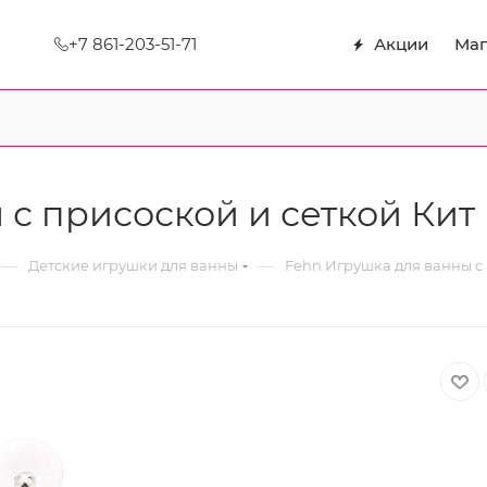
+7 861-203-51-71
Акции
Маг
 с присоской и сеткой Кит
—
—
Детские игрушки для ванны
Fehn Игрушка для ванны с 