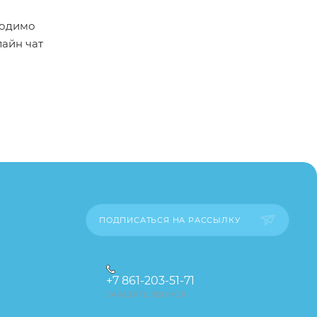
ходимо
лайн чат
пример,
ительские
каза
ПОДПИСАТЬСЯ НА РАССЫЛКУ
+7 861-203-51-71
ЗАКАЗАТЬ ЗВОНОК