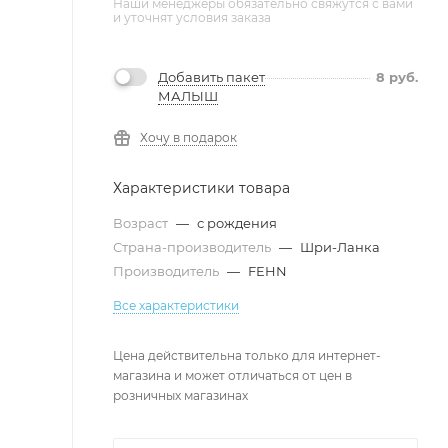
Наши менеджеры обязательно свяжутся с вами
и уточнят условия заказа
Добавить пакет
8
руб.
МАЛЫШ
Хочу в подарок
Характеристики товара
Возраст
—
с рождения
Страна-производитель
—
Шри-Ланка
Производитель
—
FEHN
Все характеристики
Цена действительна только для интернет-
магазина и может отличаться от цен в
розничных магазинах