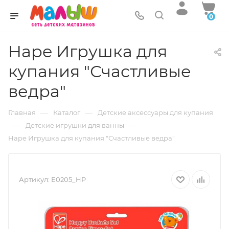
0
Hape Игрушка для
купания "Счастливые
ведра"
—
—
Главная
Каталог
Детские аксессуары для купания
—
—
Детские игрушки для ванны
Hape Игрушка для купания "Счастливые ведра"
Артикул:
E0205_HP