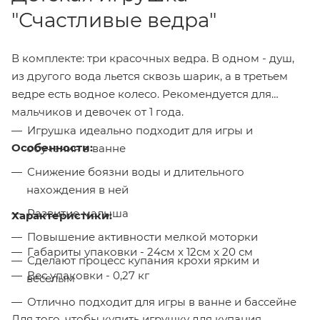
"Счастливые ведра"
В комплекте: три красочных ведра. В одном - душ,
из другого вода льется сквозь шарик, а в третьем
ведре есть водное колесо. Рекомендуется для
мальчиков и девочек от 1 года.
Игрушка идеально подходит для игры и
Особенности:
обучения в ванне
Снижение боязни воды и длительного
нахождения в ней
Развитие малыша
Характеристики:
Повышение активности мелкой моторки
Габариты упаковки - 24см x 12см x 20 см
Сделают процесс купания крохи ярким и
Вес упаковки - 0,27 кг
веселым
Отлично подходит для игры в ванне и бассейне
Для того, чтобы купить игрушку для купания