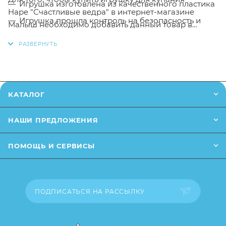
Игрушка изготовлена из качественного пластика
Hape "Счастливые ведра" в интернет-магазине
Игрушка прошла контроль на безопасность и
Малыш необходимо добавить данный товар в
качество
корзину, также вы можете оформить заказ
позвонив
по телефону
или написав в онлайн чат на
сайте.
Заказанный товар может незначительно отличаться
КАТАЛОГ
от описания и изображения, размещенного на
сайте (например, оттенки цветов, незначительные
НАШИ ПРЕДЛОЖЕНИЯ
изменения в дизайне или упаковке и т.д., не
влияющие на основные потребительские свойства
ПОМОЩЬ И СЕРВИСЫ
товара), при этом основные потребительские
свойства и иные существенные элементы товара и
заказа остаются без изменений.
ПОДПИСАТЬСЯ НА РАССЫЛКУ