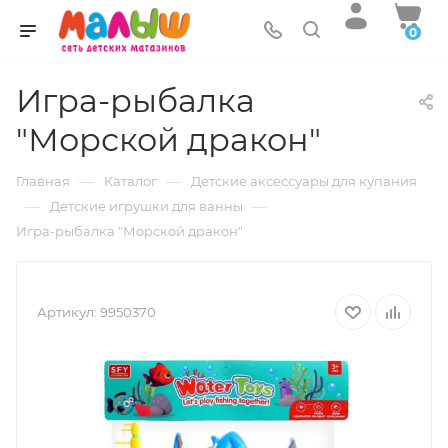
0
Игра-рыбалка
"Морской дракон"
—
—
Главная
Каталог
Детские аксессуары для купания
—
—
Детские игрушки для ванны
Игра-рыбалка "Морской дракон"
Артикул:
9950370