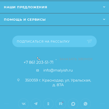
НАШИ ПРЕДЛОЖЕНИЯ
Заказанный товар может незначительно отличаться
от описания и изображения, размещенного на
ПОМОЩЬ И СЕРВИСЫ
сайте (например, оттенки цветов, незначительные
изменения в дизайне или упаковке и т.д., не
влияющие на основные потребительские свойства
товара), при этом основные потребительские
ПОДПИСАТЬСЯ НА РАССЫЛКУ
свойства и иные существенные элементы товара и
заказа остаются без изменений.
ЗАКАЗАТЬ ЗВОНОК
+7 861 203-51-71
info@malyish.ru
350059 г. Краснодар, ул. Уральская,
д. 87А