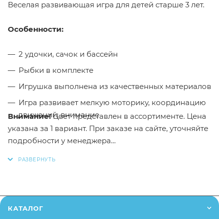
Веселая развивающая игра для детей старше 3 лет.
Особенности:
2 удочки, сачок и бассейн
Рыбки в комплекте
Игрушка выполнена из качественных материалов
Игра развивает мелкую моторику, координацию
движений, внимание
Внимание!
Цвет представлен в ассортименте. Цена
указана за 1 вариант. При заказе на сайте, уточняйте
подробности у менеджера
Для того, чтобы купить игру-рыбалку "Морской
дракон" в интернет-магазине Малыш необходимо
добавить данный товар в корзину, также вы можете
оформить заказ позвонив
по телефону
или написав
КАТАЛОГ
в онлайн чат на сайте.