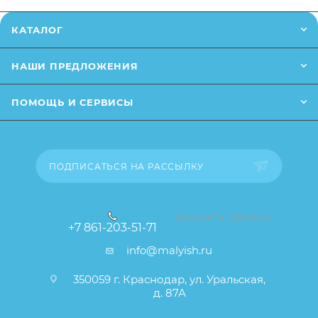
Заказанный товар может незначительно отличаться
КАТАЛОГ
от описания и изображения, размещенного на
сайте (например, оттенки цветов, незначительные
НАШИ ПРЕДЛОЖЕНИЯ
изменения в дизайне или упаковке и т.д., не
влияющие на основные потребительские свойства
ПОМОЩЬ И СЕРВИСЫ
товара), при этом основные потребительские
свойства и иные существенные элементы товара и
заказа остаются без изменений.
ПОДПИСАТЬСЯ НА РАССЫЛКУ
ЗАКАЗАТЬ ЗВОНОК
+7 861-203-51-71
info@malyish.ru
350059 г. Краснодар, ул. Уральская,
д. 87А