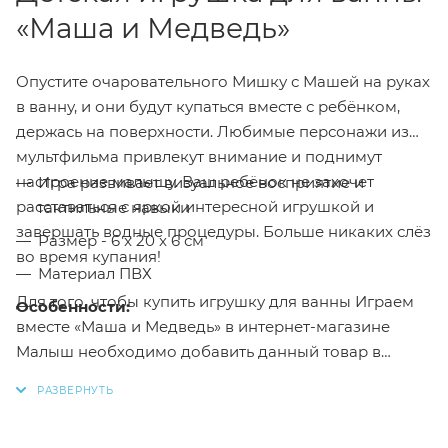
«Маша и Медведь»
Опустите очаровательного Мишку с Машей на руках
в ванну, и они будут купаться вместе с ребёнком,
держась на поверхности. Любимые персонажи из
мультфильма привлекут внимание и поднимут
настроение малышу. Ваш ребёнок не захочет
Игра развивает визуальное восприятие и
расставаться с яркой интересной игрушкой и
тактильные навыки
завершать водные процедуры. Больше никаких слёз
Размер - 6 x 20 x 6 см
во время купания!
Материал ПВХ
Для того, чтобы купить игрушку для ванны Играем
Особенности:
вместе «Маша и Медведь» в интернет-магазине
Малыш необходимо добавить данный товар в
корзину, также вы можете оформить заказ
позвонив
по телефону
или написав в онлайн чат на
сайте.