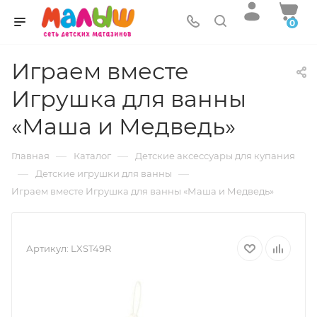
0
Играем вместе
Игрушка для ванны
«Маша и Медведь»
—
—
Главная
Каталог
Детские аксессуары для купания
—
—
Детские игрушки для ванны
Играем вместе Игрушка для ванны «Маша и Медведь»
Артикул:
LXST49R