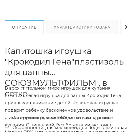
ОПИСАНИЕ
ХАРАКТЕРИСТИКИ ТОВАРА
Н
Капитошка игрушка
"Крокодил Гена"пластизоль
для ванны
СОЮЗМУЛЬТФИЛЬМ , в
В восхитительном мире игрушек для купания
сетке
пластизолевая игрушка для ванны Крокодил Гена
привлекает внимание детей. Резиновая игрушка
подарит ребенку бесконечное удовольствие и
станет верным компаньоном на протяжении
Материал игрушки: ПВХ, пластизоль, резина
купания. С пищалкой, без брызгалки, не тонет.
Особенности: для малышей, для воды, резиновая