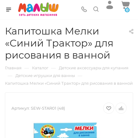
0
Капитошка Мелки
«Синий Трактор» для
рисования в ванной
—
—
Главная
Каталог
Детские аксессуары для купания
—
—
Детские игрушки для ванны
Капитошка Мелки «Синий Трактор» для рисования в ванной
Артикул:
SEW-STAR01 (48)