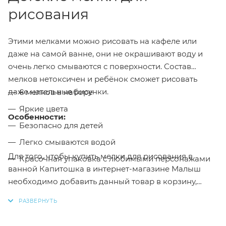
рисования
Этими мелками можно рисовать на кафеле или
даже на самой ванне, они не окрашивают воду и
очень легко смываются с поверхности. Состав
мелков нетоксичен и ребёнок сможет рисовать
даже нательные рисунки.
6 мелков в наборе
Яркие цвета
Особенности:
Безопасно для детей
Легко смываются водой
Для того, чтобы купить мелки для рисования в
Красочная упаковка с любимыми персонажами
ванной Капитошка в интернет-магазине Малыш
необходимо добавить данный товар в корзину,
также вы можете оформить заказ позвонив
по
телефону
или написав в онлайн чат на сайте.