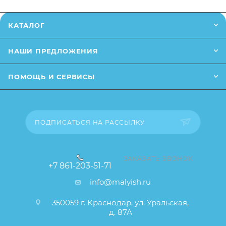
Заказанный товар может незначительно отличаться
от описания и изображения, размещенного на
КАТАЛОГ
сайте (например, оттенки цветов, незначительные
изменения в дизайне или упаковке и т.д., не
НАШИ ПРЕДЛОЖЕНИЯ
влияющие на основные потребительские свойства
товара), при этом основные потребительские
ПОМОЩЬ И СЕРВИСЫ
свойства и иные существенные элементы товара и
заказа остаются без изменений.
ПОДПИСАТЬСЯ НА РАССЫЛКУ
ЗАКАЗАТЬ ЗВОНОК
+7 861-203-51-71
info@malyish.ru
350059 г. Краснодар, ул. Уральская,
д. 87А