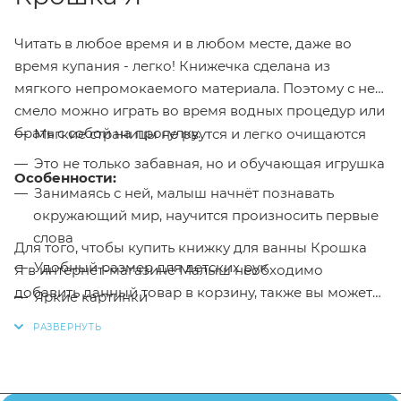
Читать в любое время и в любом месте, даже во
время купания - легко! Книжечка сделана из
мягкого непромокаемого материала. Поэтому с ней
смело можно играть во время водных процедур или
брать с собой на прогулку.
Мягкие страницы не рвутся и легко очищаются
Это не только забавная, но и обучающая игрушка
Особенности:
Занимаясь с ней, малыш начнёт познавать
окружающий мир, научится произносить первые
слова
Для того, чтобы купить книжку для ванны Крошка
Удобный размер для детских рук
Я в интернет-магазине Малыш необходимо
добавить данный товар в корзину, также вы можете
Яркие картинки
оформить заказ позвонив
по телефону
или написав
в онлайн чат на сайте.
Заказанный товар может незначительно отличаться