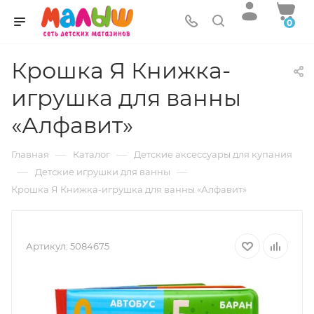
0
Крошка Я Книжка-
игрушка для ванны
«Алфавит»
—
—
Главная
Каталог
Детские аксессуары для купания
—
—
Детские игрушки для ванны
Крошка Я Книжка-игрушка для ванны «Алфавит»
Артикул:
5084675