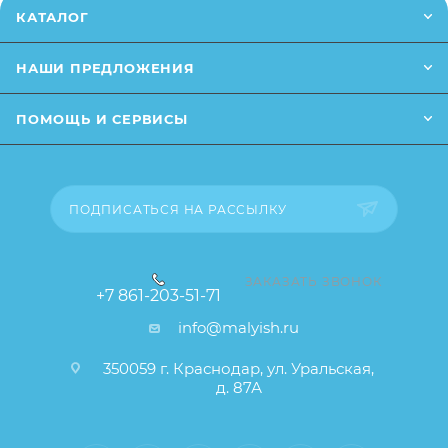
от описания и изображения, размещенного на
КАТАЛОГ
сайте (например, оттенки цветов, незначительные
изменения в дизайне или упаковке и т.д., не
НАШИ ПРЕДЛОЖЕНИЯ
влияющие на основные потребительские свойства
товара), при этом основные потребительские
ПОМОЩЬ И СЕРВИСЫ
свойства и иные существенные элементы товара и
заказа остаются без изменений.
ПОДПИСАТЬСЯ НА РАССЫЛКУ
ЗАКАЗАТЬ ЗВОНОК
+7 861-203-51-71
info@malyish.ru
350059 г. Краснодар, ул. Уральская,
д. 87А