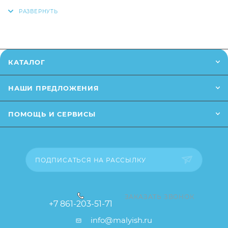
также вы можете оформить заказ позвонив
по
Изделия выполнены из мягкого, пластичного
телефону
или написав в онлайн чат на сайте.
безопасного материала, не содержащего
вредных веществ
Заказанный товар может незначительно отличаться
Качество товара подтверждается сертификатом
от описания и изображения, размещенного на
КАТАЛОГ
соответствия ЕАС
сайте (например, оттенки цветов, незначительные
изменения в дизайне или упаковке и т.д., не
НАШИ ПРЕДЛОЖЕНИЯ
влияющие на основные потребительские свойства
товара), при этом основные потребительские
ПОМОЩЬ И СЕРВИСЫ
свойства и иные существенные элементы товара и
заказа остаются без изменений.
ПОДПИСАТЬСЯ НА РАССЫЛКУ
ЗАКАЗАТЬ ЗВОНОК
+7 861-203-51-71
info@malyish.ru