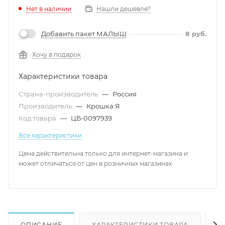
Нет в наличии
Нашли дешевле?
Добавить пакет МАЛЫШ
8
руб.
Хочу в подарок
Характеристики товара
Страна-производитель
—
Россия
Производитель
—
Крошка Я
Код товара
—
ЦБ-0097939
Все характеристики
Цена действительна только для интернет-магазина и
может отличаться от цен в розничных магазинах
ОПИСАНИЕ
ХАРАКТЕРИСТИКИ ТОВАРА
Н