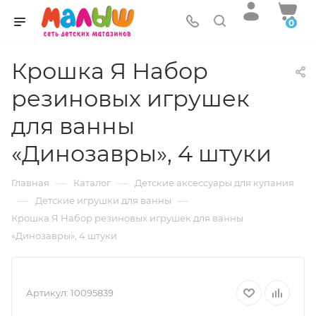
0
Крошка Я Набор
резиновых игрушек
для ванны
«Динозавры», 4 штуки
—
—
Главная
Каталог
Детские аксессуары для купания
—
—
Детские игрушки для ванны
Крошка Я Набор резиновых игрушек для ванны
«Динозавры», 4 штуки
Артикул:
10095839