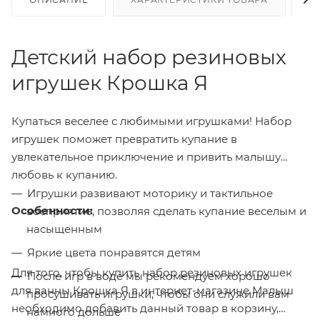
Детский набор резиновых
игрушек Крошка Я
Купаться веселее с любимыми игрушками! Набор
игрушек поможет превратить купание в
увлекательное приключение и привить малышу
любовь к купанию.
Игрушки развивают моторику и тактильное
Особенности:
восприятие, позволяя сделать купание веселым и
насыщенным
Яркие цвета понравятся детям
Для того, чтобы купить набор резиновых игрушек
После игр в воде мы рекомендуем хорошо
для ванны Крошка Я в интернет-магазине Малыш
просушивать игрушки, чтобы они служили вам
необходимо добавить данный товар в корзину,
намного дольше