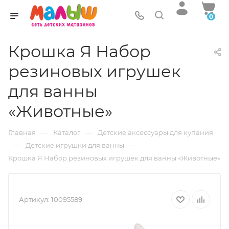
0
Крошка Я Набор
резиновых игрушек
для ванны
«Животные»
—
—
Главная
Каталог
Детские аксессуары для купания
—
—
Детские игрушки для ванны
Крошка Я Набор резиновых игрушек для ванны «Животные»
Артикул:
10095589