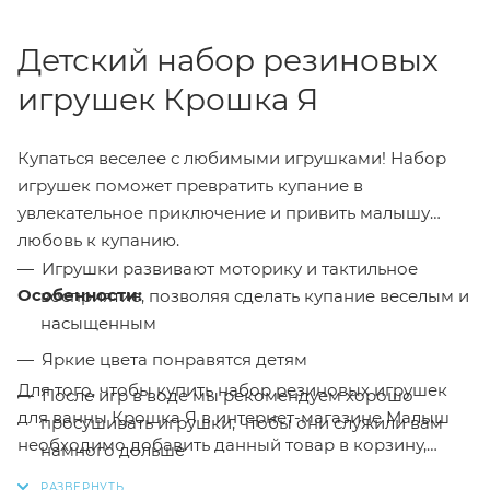
Детский набор резиновых
игрушек Крошка Я
Купаться веселее с любимыми игрушками! Набор
игрушек поможет превратить купание в
увлекательное приключение и привить малышу
любовь к купанию.
Игрушки развивают моторику и тактильное
Особенности:
восприятие, позволяя сделать купание веселым и
насыщенным
Яркие цвета понравятся детям
Для того, чтобы купить набор резиновых игрушек
После игр в воде мы рекомендуем хорошо
для ванны Крошка Я в интернет-магазине Малыш
просушивать игрушки, чтобы они служили вам
необходимо добавить данный товар в корзину,
намного дольше
также вы можете оформить заказ позвонив
по
Изделия выполнены из мягкого, пластичного