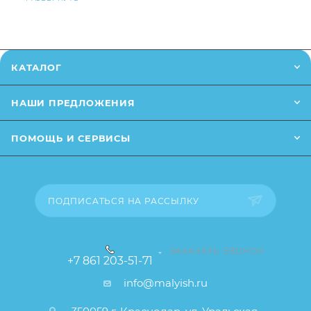
телефону
или написав в онлайн чат на сайте.
безопасного материала, не содержащего
вредных веществ
Заказанный товар может незначительно отличаться
Качество товара подтверждается сертификатом
от описания и изображения, размещенного на
КАТАЛОГ
соответствия ЕАС
сайте (например, оттенки цветов, незначительные
изменения в дизайне или упаковке и т.д., не
НАШИ ПРЕДЛОЖЕНИЯ
влияющие на основные потребительские свойства
товара), при этом основные потребительские
ПОМОЩЬ И СЕРВИСЫ
свойства и иные существенные элементы товара и
заказа остаются без изменений.
ПОДПИСАТЬСЯ НА РАССЫЛКУ
ЗАКАЗАТЬ ЗВОНОК
+7 861 203-51-71
info@malyish.ru