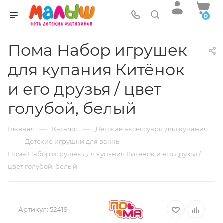
0
Пома Набор игрушек
для купания Китёнок
и его друзья / цвет
голубой, белый
—
—
Главная
Каталог
Детские аксессуары для купания
—
—
Детские игрушки для ванны
Пома Набор игрушек для купания Китёнок и его друзья /
цвет голубой, белый
Артикул:
52419