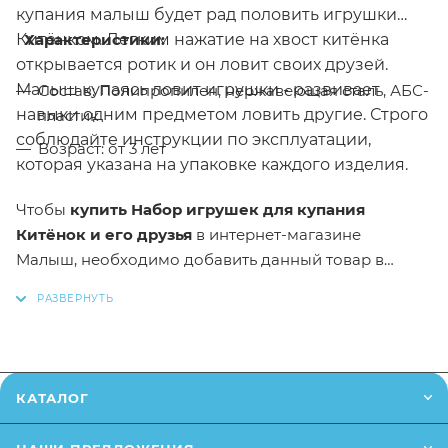
купания малыш будет рад половить игрушки
Китёнком. Легким нажатие на хвост китёнка
Характеристики:
открывается ротик и он ловит своих друзей.
Малыш купаясь ловит игрушки - развивает
Состав: Полипропилен, нержавеющая сталь, АБС-
навыки одним предметом ловить другие. Строго
пластик
соблюдайте инструкции по эксплуатации,
Возраст: от 3 лет
которая указана на упаковке каждого изделия.
Чтобы
купить
Набор игрушек для купания
Китёнок и его друзья
в интернет-магазине
Малыш,
необходимо добавить данный товар в
корзину. Вы можете оформить заказ, позвонив
по
по телефону
или написав в онлайн чат на сайте.
Заказанный товар может незначительно отличаться
от описания и изображения, размещенного на
КАТАЛОГ
сайте (например, оттенки цветов, небольшие
изменения в дизайне или упаковке и т.д., не