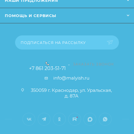
НАШИ ПРЕДЛОЖЕНИЯ
влияющие на основные потребительские свойства
товара), при этом основные потребительские
ПОМОЩЬ И СЕРВИСЫ
свойства и иные существенные элементы товара и
заказа остаются без изменений.
ПОДПИСАТЬСЯ НА РАССЫЛКУ
ЗАКАЗАТЬ ЗВОНОК
+7 861 203-51-71
info@malyish.ru
350059 г. Краснодар, ул. Уральская,
д. 87А