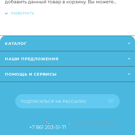
добавить данный товар в корзину. Вы можете
оформить заказ, позвонив по
по телефону
или
написав в онлайн чат на сайте.
Заказанный товар может незначительно отличаться
от описания и изображения, размещенного на
КАТАЛОГ
сайте (например, оттенки цветов, небольшие
изменения в дизайне или упаковке и т.д., не
НАШИ ПРЕДЛОЖЕНИЯ
влияющие на основные потребительские свойства
товара), при этом основные потребительские
ПОМОЩЬ И СЕРВИСЫ
свойства и иные существенные элементы товара и
заказа остаются без изменений.
ПОДПИСАТЬСЯ НА РАССЫЛКУ
ЗАКАЗАТЬ ЗВОНОК
+7 861 203-51-71