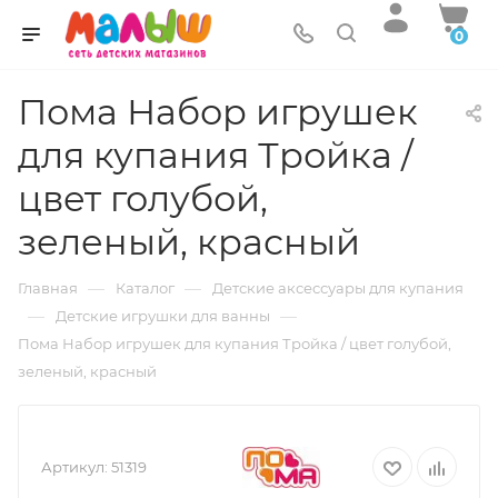
0
Пома Набор игрушек
для купания Тройка /
цвет голубой,
зеленый, красный
—
—
Главная
Каталог
Детские аксессуары для купания
—
—
Детские игрушки для ванны
Пома Набор игрушек для купания Тройка / цвет голубой,
зеленый, красный
Артикул:
51319