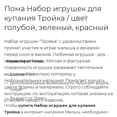
Пома Набор игрушек для
купания Тройка / цвет
голубой, зеленый, красный
Набор игрушек "Тройка" с удовольствием
примет участие в играх малыша и вечером
перед сном в ванной. Любимая игрушка - для
малышей от 1 года. Мягкая и фактурная
Характеристики:
поверхность игрушки развивает тактильные
ощущения и мелкую моторику у
Состав: ПВХ
любознательных малышей. Помогает изучать
Дополнительные возможности: брызгает водой,
цвета, формы и материалы. Строго соблюдайте
пищит
инструкцию по эксплуатации, которая указана на
Возраст: от 12мес+
упаковке каждого изделия.
Чтобы
купить
Набор игрушек для купания
Тройка
в интернет-магазине Малыш,
необходимо