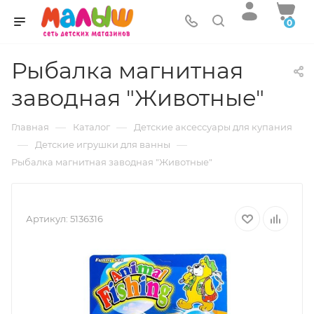
0
Рыбалка магнитная
заводная "Животные"
—
—
Главная
Каталог
Детские аксессуары для купания
—
—
Детские игрушки для ванны
Рыбалка магнитная заводная "Животные"
Артикул:
5136316