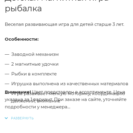
рыбалка
Веселая развивающая игра для детей старше 3 лет.
Особенности:
Заводной механизм
2 магнитные удочки
Рыбки в комплекте
Игрушка выполнена из качественных материалов
Внимание!
Цвет представлен в ассортименте. Цена
Игра развивает мелкую моторику, координацию
указана за 1 вариант. При заказе на сайте, уточняйте
движений, внимание
подробности у менеджера
Для того, чтобы купить магнитную заводную
рыбалку "Животные" в интернет-магазине Малыш