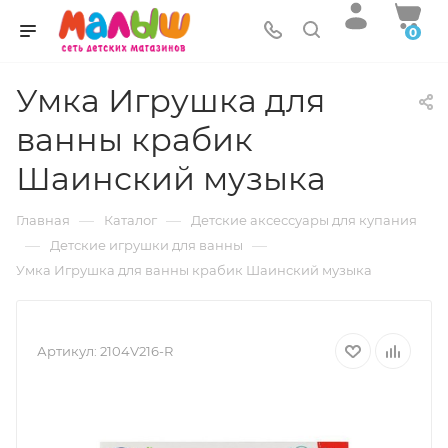
0
Умка Игрушка для
ванны крабик
Шаинский музыка
—
—
Главная
Каталог
Детские аксессуары для купания
—
—
Детские игрушки для ванны
Умка Игрушка для ванны крабик Шаинский музыка
Артикул:
2104V216-R