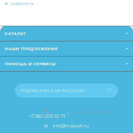
чат на сайте.
Заказанный товар может незначительно отличаться
от описания и изображения, размещенного на
КАТАЛОГ
сайте (например, оттенки цветов, незначительные
изменения в дизайне или упаковке и т.д., не
НАШИ ПРЕДЛОЖЕНИЯ
влияющие на основные потребительские свойства
товара), при этом основные потребительские
ПОМОЩЬ И СЕРВИСЫ
свойства и иные существенные элементы товара и
заказа остаются без изменений.
ПОДПИСАТЬСЯ НА РАССЫЛКУ
ЗАКАЗАТЬ ЗВОНОК
+7 861 203-51-71
info@malyish.ru