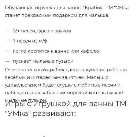
Обучающая игрушка для ванны "Крабик" ТМ "УМка"
станет прекрасным подарком для малыша:
12+ песен, фраз и звуков
7 песен из м/ф
легко крепится к ванне или кафелю
пускает мыльные пузыри
Очаровательный крабик сделает купание ребёнка
весёлым и интересным занятием. Малыш с
удовольствием будет слушать любимые песни и
наблюдать как забавный морской житель пускает
мыльные пузыри.
Игры с игрушкой для ванны ТМ
"УМка" развивают: