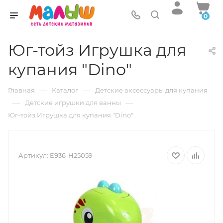
0
Юг-тойз Игрушка для
купания "Dino"
—
—
Главная
Каталог
Детские аксессуары для купания
—
—
Детские игрушки для ванны
Юг-тойз Игрушка для купания "Dino"
Артикул:
E936-H25059