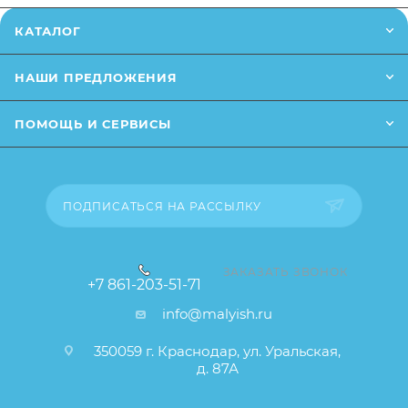
ребенка с помощью этого динозаврика
от описания и изображения, размещенного на
КАТАЛОГ
Размер упаковки: 16,5 х 13,5 х 25 см
сайте (например, оттенки цветов, незначительные
изменения в дизайне или упаковке и т.д., не
Размер изделия: 14 х 15,5 х 22 см
НАШИ ПРЕДЛОЖЕНИЯ
влияющие на основные потребительские свойства
Возраст: 1+
товара), при этом основные потребительские
ПОМОЩЬ И СЕРВИСЫ
свойства и иные существенные элементы товара и
заказа остаются без изменений.
ПОДПИСАТЬСЯ НА РАССЫЛКУ
ЗАКАЗАТЬ ЗВОНОК
+7 861-203-51-71
info@malyish.ru
350059 г. Краснодар, ул. Уральская,
д. 87А