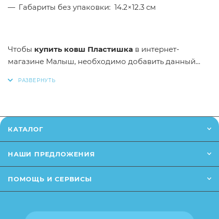
Габариты без упаковки: 14.2×12.3 см
Чтобы
купить
ковш Пластишка
в интернет-
магазине Малыш,
необходимо добавить данный
товар в корзину. Вы можете оформить заказ,
позвонив
по телефону
или написав в онлайн чат на
сайте.
* Заказанный товар может незначительно
КАТАЛОГ
отличаться от описания и изображения,
размещенного на сайте (например, оттенки цветов,
НАШИ ПРЕДЛОЖЕНИЯ
небольшие изменения в дизайне или упаковке и т.д.,
не влияющие на основные потребительские
ПОМОЩЬ И СЕРВИСЫ
свойства товара), при этом основные
потребительские свойства и иные существенные
элементы товара и заказа остаются без изменений.