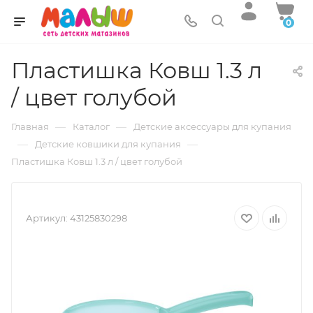
0
Пластишка Ковш 1.3 л
/ цвет голубой
—
—
Главная
Каталог
Детские аксессуары для купания
—
—
Детские ковшики для купания
Пластишка Ковш 1.3 л / цвет голубой
Артикул:
43125830298