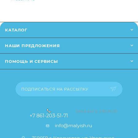
Ковш удобно использовать во время купания
малыша, набирать теплую водичку из ванночки и
поливать нею малыша.
КАТАЛОГ
НАШИ ПРЕДЛОЖЕНИЯ
ПОМОЩЬ И СЕРВИСЫ
ПОДПИСАТЬСЯ НА РАССЫЛКУ
ЗАКАЗАТЬ ЗВОНОК
+7 861-203-51-71
info@malyish.ru