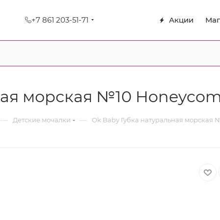
+7 861 203-51-71
Акции
Маг
ная морская №10 Honeyco
—
—
Детские мочалки
Ok Baby Губка натуральная морская