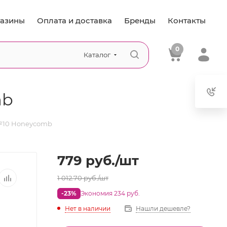
азины
Оплата и доставка
Бренды
Контакты
0
Каталог
mb
 №10 Honeycomb
779
руб.
/шт
1 012.70
руб.
/шт
-23%
Экономия 234 руб.
Нет в наличии
Нашли дешевле?