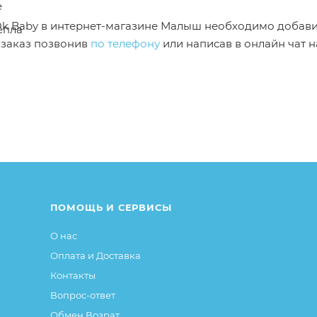
е
 Ok Baby в интернет-магазине Малыш необходимо добави
епла
 заказ позвонив
по телефону
или написав в онлайн чат н
от описания и изображения, размещенного на сайте (на
е или упаковке и т.д., не влияющие на основные потреб
ие свойства и иные существенные элементы товара и за
ПОМОЩЬ И СЕРВИСЫ
О нас
Оплата и Доставка
Контакты
Вопрос-ответ
Обмен Возрат