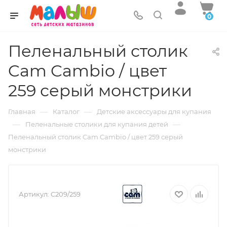
0
Пеленальный столик
Cam Cambio / цвет
259 серый монстрики
—
—
Главная
Каталог
Детские аксессуары для купания
—
—
Пеленальные столики для купания детей
Пеленальный столик Cam Cambio / цвет 259 серый
монстрики
Артикул:
C209/259