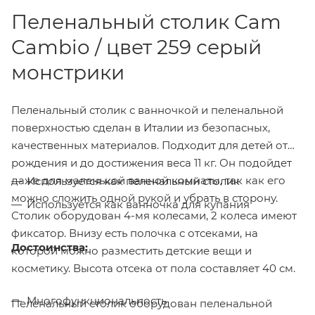
Пеленальный столик Cam
Cambio / цвет 259 серый
монстрики
Пеленальный столик с ванночкой и пеленальной
поверхностью сделан в Италии из безопасных,
качественных материалов. Подходит для детей от
рождения и до достижения веса 11 кг. Он подойдет
даже для маленькой ванной комнаты, так как его
Используется как пеленальный столик
можно сложить одной рукой и убрать в сторону.
Используется как ванночка для купания
Столик оборудован 4-мя колесами, 2 колеса имеют
фиксатор. Внизу есть полочка с отсеками, на
Достоинства:
которой можно разместить детские вещи и
косметику. Высота отсека от пола составляет 40 см.
Многофункциональность
Пеленальный столик оборудован пеленальной