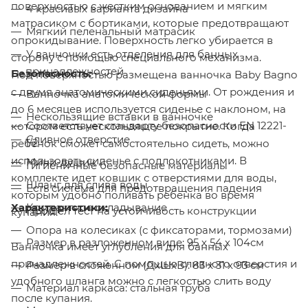
поверхностью с жестким основанием и мягким
4 красивых варианта дизайна
матрасиком с бортиками, которые предотвращают
Мягкий пеленальный матрасик
опрокидывание. Поверхность легко убирается в
У ванночки есть отделения для банных
сторону с помощью специального механизма.
принадлежностей
Безопасность:
Под поверхностью размещена ванночка Baby Bagno
c двумя анатомическими сиденьями. От рождения и
Ванночка анатомической формы
до 6 месяцев используется сиденье с наклоном, на
Нескользящие вставки в ванночке
Соответствует стандарту безопасности EN 12221-
котором есть нескользящее покрытие. Когда
Сливное отверстие
1/2
ребенок сможет самостоятельно сидеть, можно
использовать сиденье с подлокотниками. В
Мини-душик
Гигиеничные безопасные материалы
комплекте идет ковшик с отверстиями для воды,
Шланг для слива воды
Есть система для предотвращения падения
которым удобно поливать ребенка во время
Характеристики:
Компактное складывание
Прошел тест на устойчивость конструкции
купания.
Опора на колесиках (с фиксаторами, тормозами)
Размер в разложенном виде: 95 х 54 х 104см
Ванночка имеет углубления для банных
принадлежностей. С помощью сливного отверстия и
Размер в сложенном (ДхШхВ): 83 х 31 х 93 см
удобного шланга можно с легкостью слить воду
Материал каркаса: стальная труба
после купания.