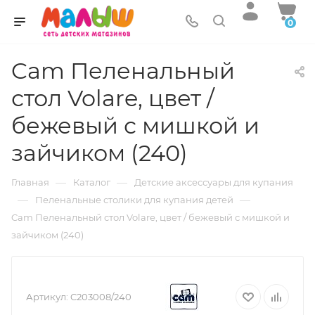
0
Cam Пеленальный
стол Volare, цвет /
бежевый с мишкой и
зайчиком (240)
—
—
Главная
Каталог
Детские аксессуары для купания
—
—
Пеленальные столики для купания детей
Cam Пеленальный стол Volare, цвет / бежевый с мишкой и
зайчиком (240)
Артикул:
C203008/240