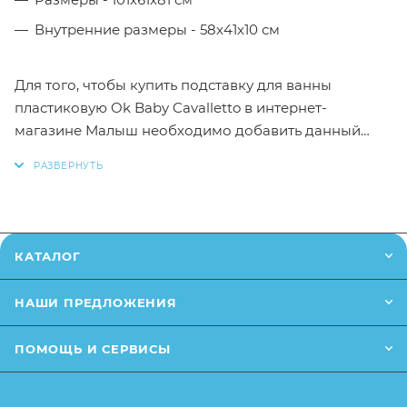
Внутренние размеры - 58х41х10 см
Для того, чтобы купить подставку для ванны
пластиковую Ok Baby Cavalletto в интернет-
магазине Малыш необходимо добавить данный
товар в корзину, также вы можете оформить заказ
позвонив
по телефону
или написав в онлайн чат на
сайте.
Заказанный товар может незначительно отличаться
КАТАЛОГ
от описания и изображения, размещенного на
сайте (например, оттенки цветов, незначительные
НАШИ ПРЕДЛОЖЕНИЯ
изменения в дизайне или упаковке и т.д., не
влияющие на основные потребительские свойства
ПОМОЩЬ И СЕРВИСЫ
товара), при этом основные потребительские
свойства и иные существенные элементы товара и
заказа остаются без изменений.