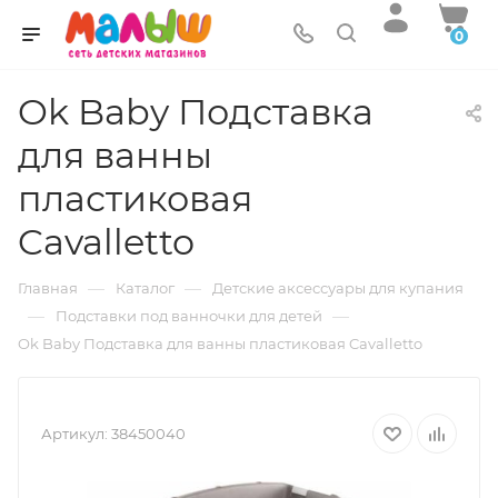
0
Ok Baby Подставка
для ванны
пластиковая
Cavalletto
—
—
Главная
Каталог
Детские аксессуары для купания
—
—
Подставки под ванночки для детей
Ok Baby Подставка для ванны пластиковая Cavalletto
Артикул:
38450040