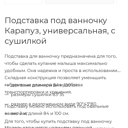
Подставка под ванночку
Карапуз, универсальная, с
сушилкой
Подставка для ванночку предназначена для того,
чтобы сделать купание малыша максимально
удобным. Она надежна и проста в использовании.
Складная конструкция позволяет уменьшить
габаритные размеры для удобства
для ванн длинной 84 и 100 см
транспортировки и хранения.
размеры сушилки 83*35
размер в разложенном виде 90*43*80
Подставку можно использовать под овальные
ванночки, длинй 84 и 100 см.
вес 2 кг
Для того, чтобы купить подставку под ванночку
Модель отличается наличием прочной