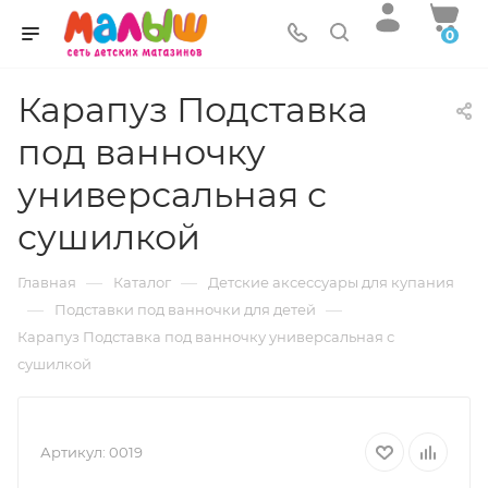
0
Карапуз Подставка
под ванночку
универсальная с
сушилкой
—
—
Главная
Каталог
Детские аксессуары для купания
—
—
Подставки под ванночки для детей
Карапуз Подставка под ванночку универсальная с
сушилкой
Артикул:
0019