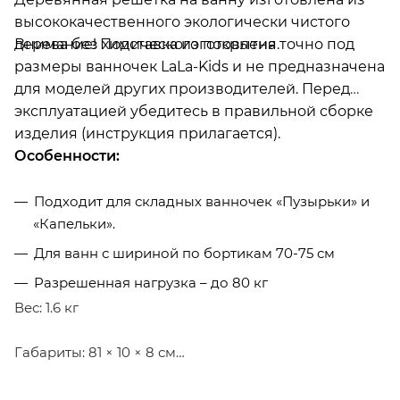
высококачественного экологически чистого
Внимание! Подставка изготовлена точно под
дерева без химического покрытия.
размеры ванночек LaLa-Kids и не предназначена
для моделей других производителей. Перед
эксплуатацией убедитесь в правильной сборке
изделия (инструкция прилагается).
Особенности:
Подходит для складных ванночек «Пузырьки» и
«Капельки».
Для ванн с шириной по бортикам 70-75 см
Разрешенная нагрузка – до 80 кг
Вес: 1.6 кг
Габариты: 81 × 10 × 8 см
Чтобы купить Подставка для ванночки 70-75см. в