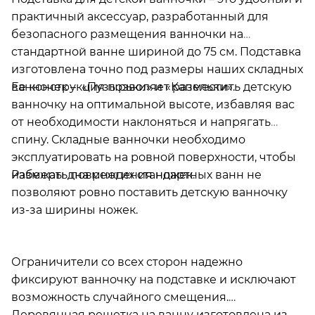
практичный аксессуар, разработанный для
безопасного размещения ванночки на
стандартной ванне шириной до 75 см. Подставка
изготовлена точно под размеры наших складных
Ее конструкция позволяет разместить детскую
ванночек – «Пузырьки» и «Капельки».
ванночку на оптимальной высоте, избавляя вас
от необходимости наклоняться и напрягать
спину. Складные ванночки необходимо
эксплуатировать на ровной поверхности, чтобы
Размеры дна многих стандартных ванн не
избежать повреждения ножек.
позволяют ровно поставить детскую ванночку
из-за ширины ножек.
Ограничители со всех сторон надежно
фиксируют ванночку на подставке и исключают
возможность случайного смещения.
Деревянная решетка на ванну изготовлена из