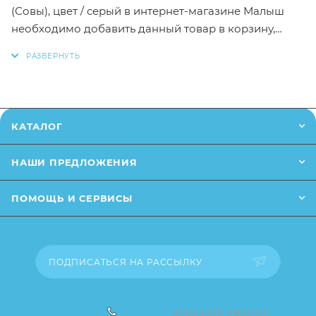
(Совы), цвет / серый в интернет-магазине Малыш
необходимо добавить данный товар в корзину,
также вы можете оформить заказ позвонив
по
телефону
или написав в онлайн чат на сайте.
Заказанный товар может незначительно отличаться
от описания и изображения, размещенного на
КАТАЛОГ
сайте (например, оттенки цветов, незначительные
изменения в дизайне или упаковке и т.д., не
НАШИ ПРЕДЛОЖЕНИЯ
влияющие на основные потребительские свойства
товара), при этом основные потребительские
ПОМОЩЬ И СЕРВИСЫ
свойства и иные существенные элементы товара и
заказа остаются без изменений.
ПОДПИСАТЬСЯ НА РАССЫЛКУ
ЗАКАЗАТЬ ЗВОНОК