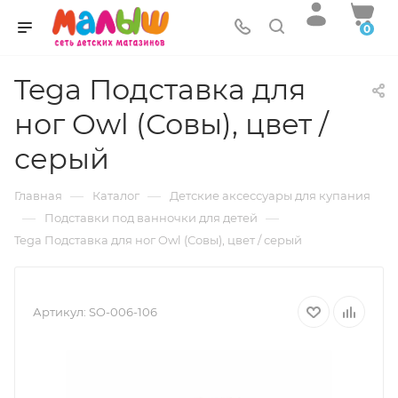
0
Tega Подставка для
ног Owl (Совы), цвет /
серый
—
—
Главная
Каталог
Детские аксессуары для купания
—
—
Подставки под ванночки для детей
Tega Подставка для ног Owl (Совы), цвет / серый
Артикул:
SO-006-106