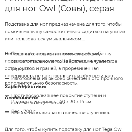
для ног Owl (Совы), серая
Подставка для ног предназначена для того, чтобы
помочь малышу самостоятельно садиться на унитаз
или пользоваться умывальником.
Небольшой вес подставки позволяет ребенку
Подставка под ноги, поможет ребенку
переставлять ее самому. Конструкция не имеет
самостоятельно легко забраться на туалетное
острых углов и граней, а прорезиненная
сиденье.
поверхность не дает скользить и обеспечивает
Изготовлена из высококачественного прочного
дополнительную безопасность.
пластика.
Характеристики:
Противоскользящее покрытие ступени и
Особенности:
Размер в упаковке - 40 x 30 x 14 см
антискользящие ножки.
Вес - 700 г
Можно использовать в качестве стульчика.
Для того, чтобы купить подставку для ног Tega Owl