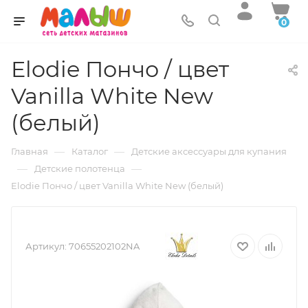
0
Elodie Пончо / цвет
Vanilla White New
(белый)
—
—
Главная
Каталог
Детские аксессуары для купания
—
—
Детские полотенца
Elodie Пончо / цвет Vanilla White New (белый)
Артикул:
70655202102NA