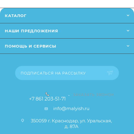
Заказанный товар может незначительно отличаться
от описания и изображения, размещенного на
КАТАЛОГ
сайте (например, оттенки цветов, незначительные
изменения в дизайне или упаковке и т.д., не
НАШИ ПРЕДЛОЖЕНИЯ
влияющие на основные потребительские свойства
товара), при этом основные потребительские
ПОМОЩЬ И СЕРВИСЫ
свойства и иные существенные элементы товара и
заказа остаются без изменений.
ПОДПИСАТЬСЯ НА РАССЫЛКУ
ЗАКАЗАТЬ ЗВОНОК
+7 861 203-51-71
info@malyish.ru
350059 г. Краснодар, ул. Уральская,
д. 87А