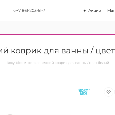
+7 861-203-51-71
Акции
Маг
й коврик для ванны / цве
—
Roxy-Kids Антискользящий коврик для ванны / цвет белый