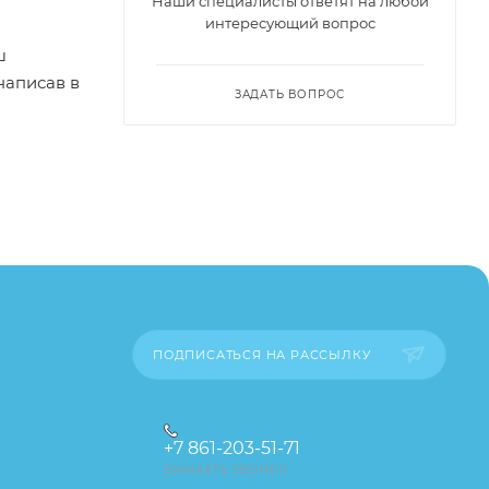
Наши специалисты ответят на любой
интересующий вопрос
ш
написав в
ЗАДАТЬ ВОПРОС
пример,
опасным
ительские
каза
ПОДПИСАТЬСЯ НА РАССЫЛКУ
+7 861-203-51-71
ЗАКАЗАТЬ ЗВОНОК