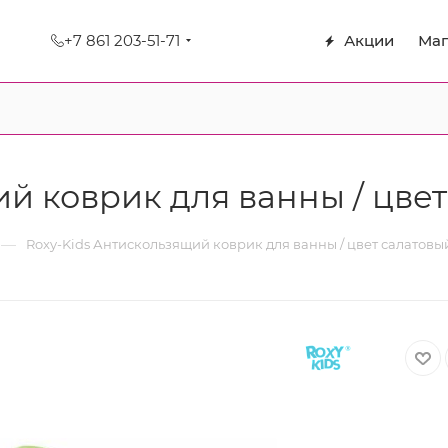
+7 861 203-51-71
Акции
Маг
й коврик для ванны / цве
—
Roxy-Kids Антискользящий коврик для ванны / цвет салатовы