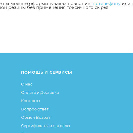
же вы можете оформить заказ позвонив
по телефону
или 
ной резины без применения токсичного сырья
от описания и изображения, размещенного на сайте (на
тобы сделать купание вашего малыша комфортным и без
е или упаковке и т.д., не влияющие на основные потреб
ие свойства и иные существенные элементы товара и за
ПОМОЩЬ И СЕРВИСЫ
О нас
Оплата и Доставка
Контакты
Вопрос-ответ
Обмен Возрат
Сертификаты и награды