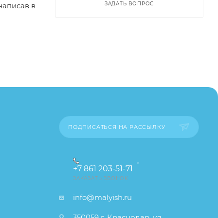
ЗАДАТЬ ВОПРОС
написав в
пример,
опасным
ительские
каза
ПОДПИСАТЬСЯ НА РАССЫЛКУ
+7 861 203-51-71
ЗАКАЗАТЬ ЗВОНОК
info@malyish.ru
350059 г. Краснодар, ул.