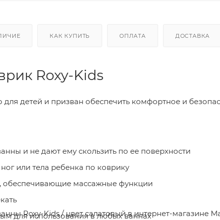
ЛИЧИЕ
КАК КУПИТЬ
ОПЛАТА
ДОСТАВКА
врик Roxy-Kids
 для детей и призван обеспечить комфортное и безопа
анны и не дают ему скользить по ее поверхности
ног или тела ребенка по коврику
ы, обеспечивающие массажные функции
кать
ванны Roxy-Kids / цвет салатовый в интернет-магазине 
ым для использования в любых ваннах