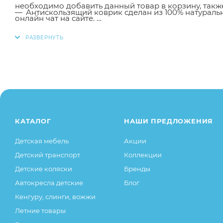
необходимо добавить данный товар в корзину, так
Антискользящий коврик сделан из 100% натураль
онлайн чат на сайте.
Размер коврика - 76х35 см
Заказанный товар может незначительно отличаться 
Используйте резиновый коврик для ванны от, ч
оттенки цветов, незначительные изменения в дизайн
свойства товара), при этом основные потребительск
остаются без изменений.
КАТАЛОГ
НАШИ ПРЕДЛОЖЕНИЯ
Детская мебель
Акции
Детский транспорт
Коллекции
Детские коляски
Бренды
Автокресла детские
Блог
Кенгуру, слинги, вожжи
Летние товары