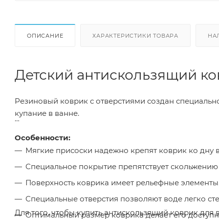
ОПИСАНИЕ
ХАРАКТЕРИСТИКИ ТОВАРА
НА
Детский антискользящий ко
Резиновый коврик с отверстиями создан специально
купание в ванне.
Особенности:
Мягкие присоски надежно крепят коврик ко дну в
Специальное покрытие препятствует скольжению 
Поверхность коврика имеет рельефные элемент
Специальные отверстия позволяют воде легко сте
Для того, чтобы купить антискользящий коврик для 
Оптимальный размер коврика делает его доступн