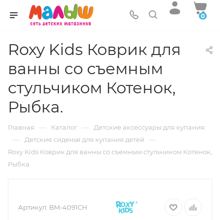
0
Roxy Kids Коврик для
ванны со съемным
стульчиком Котенок,
Рыбка.
—
—
Главная
Каталог
Детские аксессуары для купания
—
—
Детские сиденья для купания детей
Roxy Kids Коврик для ванны со съемным стульчиком Котенок,
Рыбка.
Артикул:
BM-4091CH