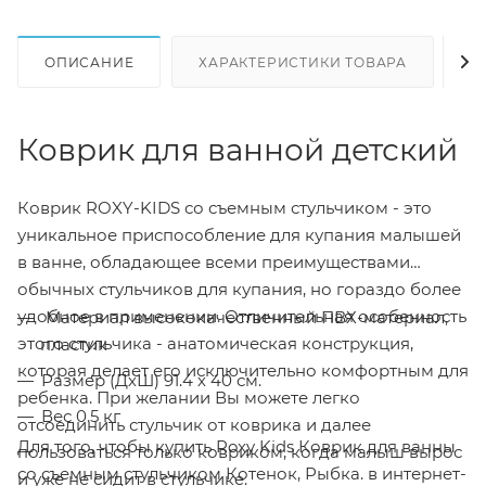
ОПИСАНИЕ
ХАРАКТЕРИСТИКИ ТОВАРА
Н
Коврик для ванной детский
Коврик ROXY-KIDS со съемным стульчиком - это
уникальное приспособление для купания малышей
в ванне, обладающее всеми преимуществами
обычных стульчиков для купания, но гораздо более
удобное в применении. Отличительная особенность
Материал высококачественный ПВХ-материал,
этого стульчика - анатомическая конструкция,
пластик
которая делает его исключительно комфортным для
Размер (ДхШ) 91.4 х 40 см.
ребенка. При желании Вы можете легко
Вес 0.5 кг
отсоединить стульчик от коврика и далее
Для того, чтобы купить Roxy Kids Коврик для ванны
пользоваться только ковриком, когда малыш вырос
со съемным стульчиком Котенок, Рыбка. в интернет-
и уже не сидит в стульчике.