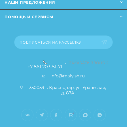
НАШИ ПРЕДЛОЖЕНИЯ
небольшие изменения в дизайне или упаковке и т.д.,
не влияющие на основные потребительские
ПОМОЩЬ И СЕРВИСЫ
свойства товара), при этом основные
потребительские свойства и иные существенные
элементы товара и заказа остаются без изменений.
ПОДПИСАТЬСЯ НА РАССЫЛКУ
ЗАКАЗАТЬ ЗВОНОК
+7 861 203-51-71
info@malyish.ru
350059 г. Краснодар, ул. Уральская,
д. 87А