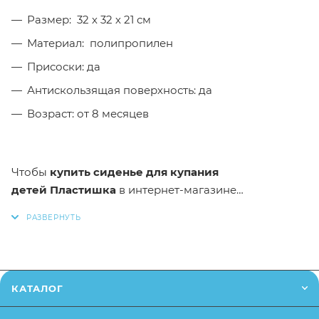
Размер: 32 х 32 х 21 см
Материал: полипропилен
Присоски: да
Антискользящая поверхность: да
Возраст: от 8 месяцев
Чтобы
купить
сиденье для купания
детей
Пластишка
в интернет-магазине
Малыш,
необходимо добавить данный товар в
корзину. Вы можете оформить заказ, позвонив
по
телефону
или написав в онлайн чат на сайте.
* Заказанный товар может незначительно
КАТАЛОГ
отличаться от описания и изображения,
размещенного на сайте (например, оттенки цветов,