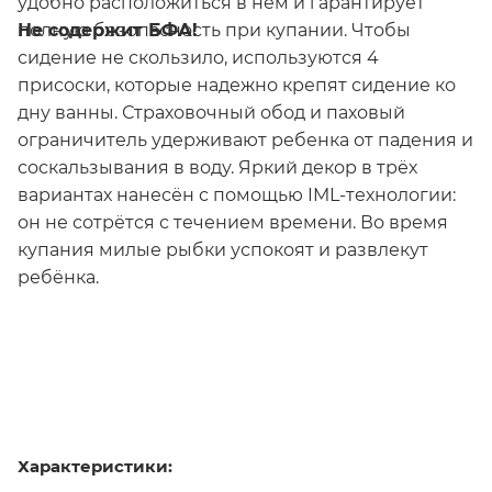
удобно расположиться в нем и гарантирует
Не содержит БФА!
полную безопасность при купании. Чтобы
сидение не скользило, используются 4
присоски, которые надежно крепят сидение ко
дну ванны. Страховочный обод и паховый
ограничитель удерживают ребенка от падения и
соскальзывания в воду. Яркий декор в трёх
вариантах нанесён с помощью IML-технологии:
он не сотрётся с течением времени. Во время
купания милые рыбки успокоят и развлекут
ребёнка.
Характеристики: