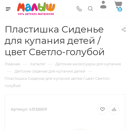
0
Пластишка Сиденье
для купания детей /
цвет Светло-голубой
—
—
Главная
Каталог
Детские аксессуары для купания
—
—
Детские сиденья для купания детей
Пластишка Сиденье для купания детей / цвет Светло-
голубой
Артикул:
431326631