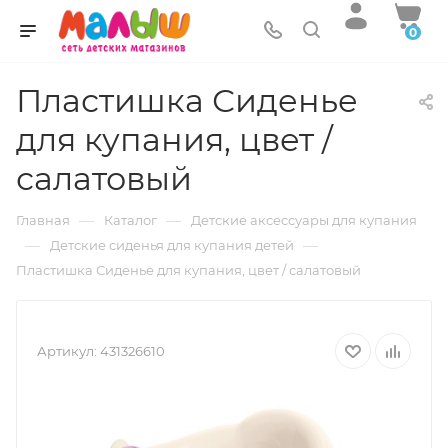
0
Пластишка Сиденье
для купания, цвет /
салатовый
—
—
Главная
Каталог
Детские аксессуары для купания
—
—
Детские сиденья для купания детей
Пластишка Сиденье для купания, цвет / салатовый
Артикул:
431326610