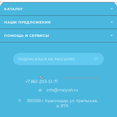
Заказанный товар может незначительно отличаться
КАТАЛОГ
от описания и изображения, размещенного на
сайте (например, оттенки цветов, незначительные
НАШИ ПРЕДЛОЖЕНИЯ
изменения в дизайне или упаковке и т.д., не
влияющие на основные потребительские свойства
ПОМОЩЬ И СЕРВИСЫ
товара), при этом основные потребительские
свойства и иные существенные элементы товара и
заказа остаются без изменений.
ПОДПИСАТЬСЯ НА РАССЫЛКУ
ЗАКАЗАТЬ ЗВОНОК
+7 861-203-51-71
info@malyish.ru
350059 г. Краснодар, ул. Уральская,
д. 87А