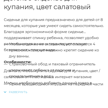
купания, цвет салатовый
Сиденье для купания предназначено для детей от 8
месяцев, которые уже умеют сидеть самостоятельно.
Благодаря эргономичной форме сиденье
поддерживает спинку ребенка, позволяет удобно
расположиться в нем и гарантирует полную
Чтобы сидение не скользило, используются 4
безопасность при купании.
присоски, которые надежно крепят сидение ко
дну ванны.
Особенности:
Страховочный обод и паховый ограничитель
удерживают ребенка от падения и
Для того, чтобы купить сиденье для купания, цвет /
соскальзывания в воду.
салатовый от Пластишка в интернет-магазине
Малыш необходимо добавить данный товар в
Яркие вращающиеся игрушки на передней части
корзину, также вы можете оформить заказ
сидения не только превращают купание в
позвонив
по телефону
или написав в онлайн чат на
веселую игру, но и способствуют развитию
сайте.
цветового восприятия и мелкой моторики.