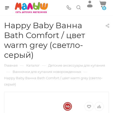
0
Happy Baby Ванна
Bath Comfort / цвет
warm grey (светло-
серый)
—
—
Главная
Каталог
Детские аксессуары для купания
—
—
Ванночки для купания новорожденных
Happy Baby Ванна Bath Comfort / цвет warm grey (светло-
серый)