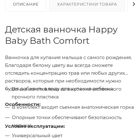
ОПИСАНИЕ
ХАРАКТЕРИСТИКИ ТОВАРА
Н
Детская ванночка Happy
Baby Bath Comfort
Ванночка для купания малыша с самого рождения.
Благодаря белому цвету вы всегда сможете
отследить концентрацию трав или любых других
растворов, которые при необходимости нужно
будет добавить в воду для купания ребёнка.
Ванна изготовлена из высококачественного
прочного пластика
Особенности:
В комплект входит съемная анатомическая горка
Опорные точки обеспечивают безопасность
малыша
Условия эксплуатации:
Универсальный цвет