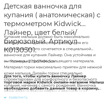
Детская ванночка для
купания ( анатомическая) с
термометром Kidwick
Лайнер, цвет белый/
Купание малыша должно быть максимально
бирюзовый. Артикул
комфортным и достаточно простым для его
К0130501.
родителей. Все это сочетается в специальной
ванночке для купания Лайнер. Она устойчива и
выполнена из противоскользящего материала.
Размеры 27,5х57х94,5см
Материал горки максимально приятен для нежной
кожи малыша. Дизайн горки специально
Для того, чтобы купить ванночку Лайнер
спроектирован для комфортного и безопасного
торговой марки Kidwick онлайн-магазине Малыш
купания, начиная с самого рождения. Ванночка
необходимо добавить данный товар в корзину,
оборудована термометром и специальным
также вы можете оформить заказ по телефону
отверстием для слива воды, которое закрывается с
или написать в онлайн чат сообщив менеджеру
помощью декоративной заглушки.
код-товара или артикул.