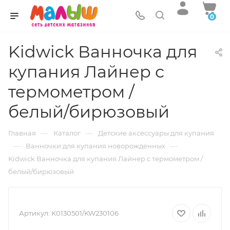
0
Kidwick Ванночка для
купания Лайнер с
термометром /
белый/бирюзовый
—
—
Главная
Каталог
Детские аксессуары для купания
—
—
Ванночки для купания новорожденных
Kidwick Ванночка для купания Лайнер с термометром /
белый/бирюзовый
Артикул:
K0130501/KW230106