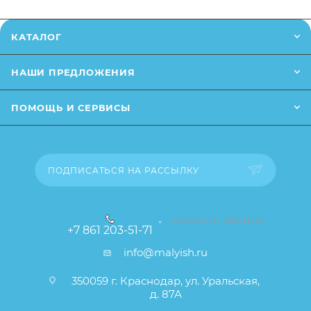
*Заказанный товар может незначительно
КАТАЛОГ
отличаться от описания и изображения,
размещенного на сайте (например, оттенки цветов,
НАШИ ПРЕДЛОЖЕНИЯ
незначительные изменения в дизайне или упаковке
и т.д., не влияющие на основные потребительские
ПОМОЩЬ И СЕРВИСЫ
свойства товара), при этом основные
потребительские свойства и иные существенные
элементы товара и заказа остаются без изменений.
ПОДПИСАТЬСЯ НА РАССЫЛКУ
ЗАКАЗАТЬ ЗВОНОК
+7 861 203-51-71
info@malyish.ru
350059 г. Краснодар, ул. Уральская,
д. 87А